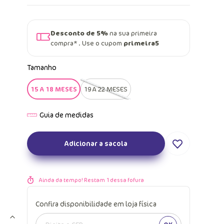
Desconto de 5%
na sua primeira
compra* . Use o cupom
primeira5
Tamanho
15 A 18 MESES
19 A 22 MESES
Adicionar a sacola
Ainda da tempo! Restam
1
dessa fofura
Confira disponibilidade em loja física