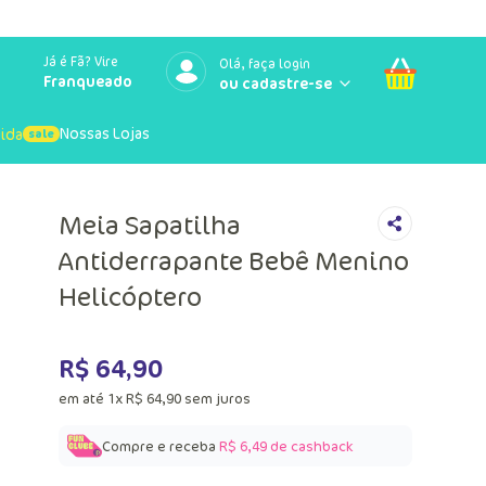
Já é Fã? Vire
Olá, faça login
Franqueado
Nossas Lojas
uida
Meia Sapatilha
Antiderrapante Bebê Menino
Helicóptero
R$
64
,
90
em até
1
x
R$
64
,
90
sem juros
Compre e receba
R$ 6,49
de cashback