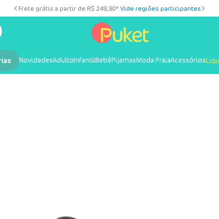
Frete grátis a partir de R$ 249,90*
Vide regiões participantes
Novidades
Adulto
Infantil
Bebê
Pijamas
Moda Praia
Acessórios
rias
Liq