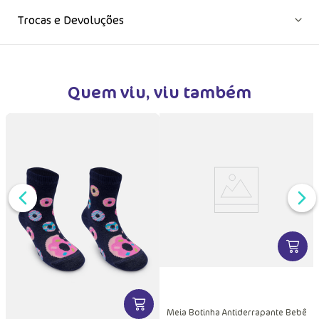
Trocas e Devoluções
Quem viu, viu também
VER MA
DUTO
MAIS INFORMAÇÕES DO PRODUTO
VER MAIS INFORMAÇÕES DO PRODU
Meia Botinha Antiderrapante Bebê