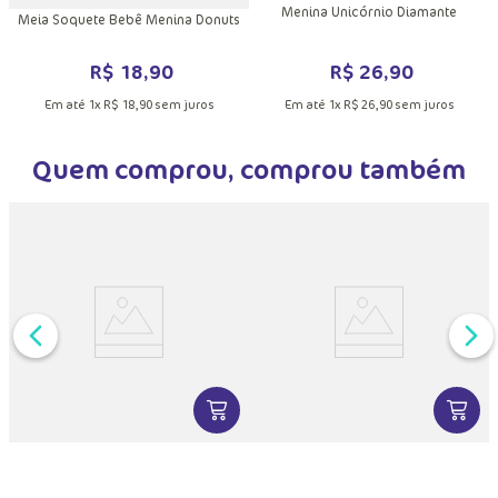
Menina Unicórnio Diamante
ê
Meia Soquete Bebê Menina Donuts
R$
26
,
90
R$
18
,
90
Em até
1
x
R$
26
,
90
sem juros
Em até
1
x
R$
18
,
90
sem juros
Quem comprou, comprou também
VER MAIS INFORMAÇÕES DO PRODU
VER MA