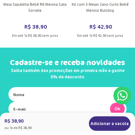
DUTO
MAIS INFORMAÇÕES DO PRODUTO
Meia Sapatilha Bebê RN Menina Gata
Kit com 3 Meias Cano Curto Bebê
Sorvete
Menino Bulldog
R$
38
,
90
R$
42
,
90
Em até
1
x
R$
38
,
90
sem juros
Em até
1
x
R$
42
,
90
sem juros
Cadastre-se e receba novidades
Saiba também das promoções em primeira mão e ganhe
5% de desconto
Ok
R$ 38,90
Adicionar a sacola
Ao se cadastrar, você concorda com a nossa
ou
1
x de
R$ 38,90
Política de Privacidade