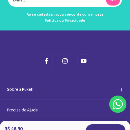
Ao se cadastrar, você concorda com a nossa
Política de Privacidade
+
Sobre a Puket
Quem somos
+
Precisa de Ajuda
Nossas Lojas
R$ 46,90
Dúvidas Frequentes