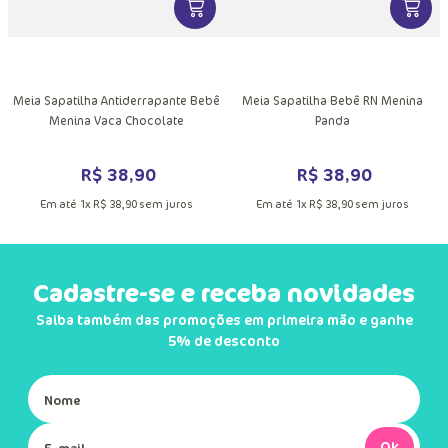
VER MAIS INFORMAÇÕES DO PRODU
VER MA
DUTO
MAIS INFORMAÇÕES DO PRODUTO
Meia Sapatilha Antiderrapante Bebê
Meia Sapatilha Bebê RN Menina
Menina Vaca Chocolate
Panda
R$
38
,
90
R$
38
,
90
Em até
1
x
R$
38
,
90
sem juros
Em até
1
x
R$
38
,
90
sem juros
Cadastre-se e receba novidades
Saiba também das promoções em primeira mão e ganhe
5% de desconto
Ok