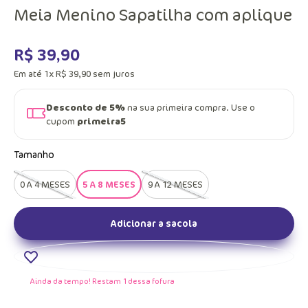
Meia Menino Sapatilha com aplique
R$
39
,
90
Em até
1
x
R$
39
,
90
sem juros
Desconto de 5%
na sua primeira compra. Use o
cupom
primeira5
Tamanho
0 A 4 MESES
5 A 8 MESES
9 A 12 MESES
Adicionar a sacola