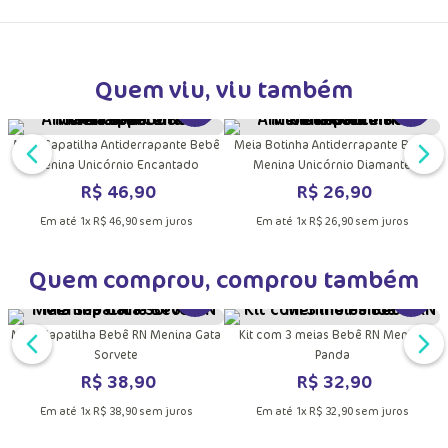
Trocas e Devoluções
Quem viu, viu também
DUTO
MAIS INFORMAÇÕES DO PRODUTO
VER MAIS INFORMAÇÕES DO PRODU
VER MA
Meia Sapatilha Antiderrapante Bebê
Meia Botinha Antiderrapante Bebê
Menina Unicórnio Encantado
Menina Unicórnio Diamante
R$
46
,
90
R$
26
,
90