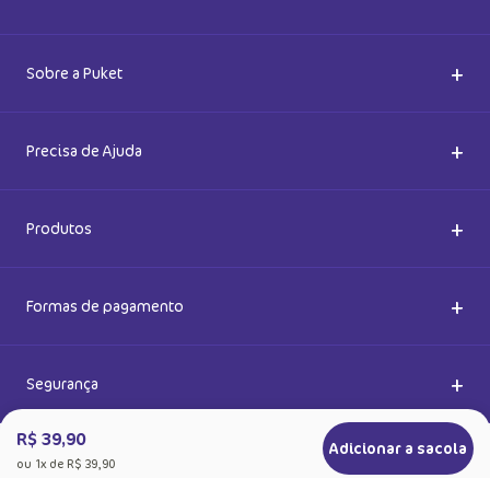
Cadastre-se e receba novidades
Saiba também das promoções em primeira mão e ganhe
5% de desconto
Ok
Ao se cadastrar, você concorda com a nossa
Política de Privacidade
R$ 39,90
Adicionar a sacola
ou
1
x de
R$ 39,90