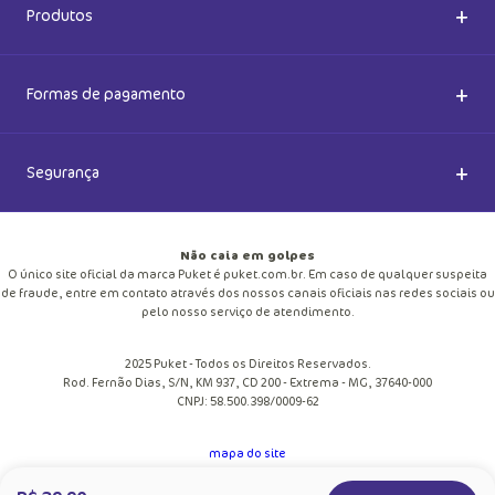
Dúvidas Frequentes
+
Produtos
Meias do Bem
Cashback Puket
Acessórios
+
Formas de pagamento
Happy Friday 2026
Como comprar
Lingeries
+
Segurança
Seja um Franqueado
Frete e entregas
Meias
Retire na loja
Não caia em golpes
Pagamento
O único site oficial da marca Puket é puket.com.br. Em caso de qualquer suspeita
Moda Praia
de fraude, entre em contato através dos nossos canais oficiais nas redes sociais ou
Cupom de desconto
pelo nosso serviço de atendimento.
Trocas e Devoluções
Pijamas
2025 Puket - Todos os Direitos Reservados.
Blog
Rod. Fernão Dias, S/N, KM 937, CD 200 - Extrema - MG, 37640-000
Política de Privacidade
CNPJ: 58.500.398/0009-62
Personalize
Trabalhe Conosco
mapa do site
Regulamento
Pechincha