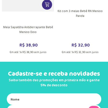
MAIS INFORMAÇÕES DO PRODUTO
VER MAIS INFORMAÇÕES DO PRODU
Kit com 3 meias Bebê RN Menino
Panda
DUTO
a
Meia Sapatilha Antiderrapante Bebê
Menino Dino
R$
38
,
90
R$
32
,
90
Em até
1
x
R$
38
,
90
sem juros
Em até
1
x
R$
32
,
90
sem juros
Cadastre-se e receba novidades
Saiba também das promoções em primeira mão e ganhe
5% de desconto