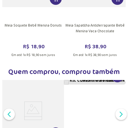
MAIS INFORMAÇÕES DO PRODUTO
VER MAIS INFORMAÇÕES DO PRODU
VER MA
DUTO
Meia Soquete Bebê Menina Donuts
Meia Sapatilha Antiderrapante Bebê
Menina Vaca Chocolate
R$
18
,
90
R$
38
,
90
Em até
1
x
R$
18
,
90
sem juros
Em até
1
x
R$
38
,
90
sem juros
Quem comprou, comprou também
VER MA