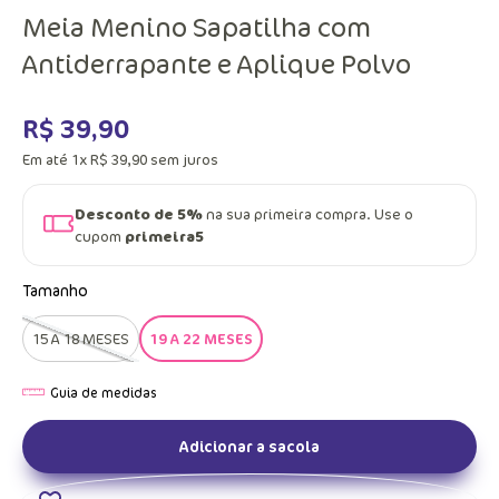
Meia Menino Sapatilha com
Antiderrapante e Aplique Polvo
R$
39
,
90
Em até
1
x
R$
39
,
90
sem juros
Desconto de 5%
na sua primeira compra. Use o
cupom
primeira5
Tamanho
15 A 18 MESES
19 A 22 MESES
Adicionar a sacola