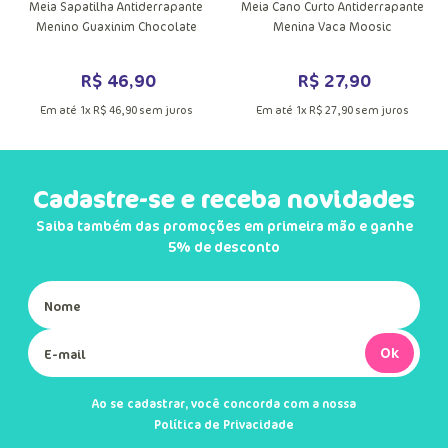
DUTO
VER MAIS INFORMAÇÕES DO PRODU
VER MA
MAIS INFORMAÇÕES DO PRODUTO
Meia Sapatilha Antiderrapante
Meia Cano Curto Antiderrapante
Menino Guaxinim Chocolate
Menina Vaca Moosic
R$
46
,
90
R$
27
,
90
Em até
1
x
R$
46
,
90
sem juros
Em até
1
x
R$
27
,
90
sem juros
Cadastre-se e receba novidades
Saiba também das promoções em primeira mão e ganhe
5% de desconto