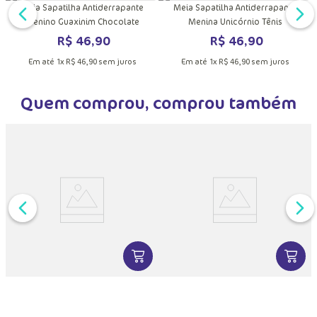
DUTO
MAIS INFORMAÇÕES DO PRODUTO
VER MAIS INFORMAÇÕES DO PRODU
VER MA
Meia Sapatilha Antiderrapante
Meia Sapatilha Antiderrapante
Menino Guaxinim Chocolate
Menina Unicórnio Tênis
R$
46
,
90
R$
46
,
90
Em até
1
x
R$
46
,
90
sem juros
Em até
1
x
R$
46
,
90
sem juros
Quem comprou, comprou também