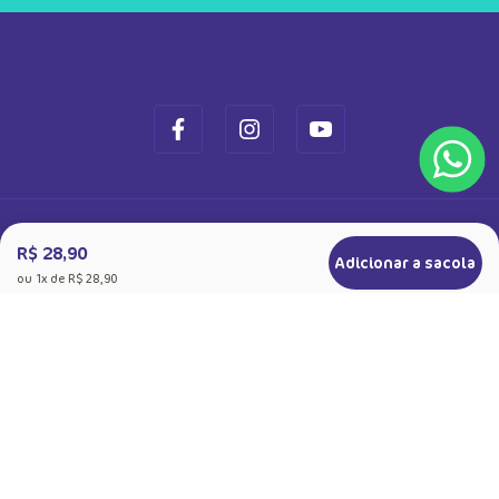
Ok
Ao se cadastrar, você concorda com a nossa
Política de Privacidade
R$ 28,90
Adicionar a sacola
ou
1
x de
R$ 28,90
+
Sobre a Puket