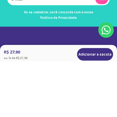
Ao se cadastrar, você concorda com a nossa
Política de Privacidade
R$ 27,90
Adicionar a sacola
ou
1
x de
R$ 27,90
+
Sobre a Puket
Quem somos
+
Precisa de Ajuda
Nossas Lojas
Dúvidas Frequentes
+
Produtos