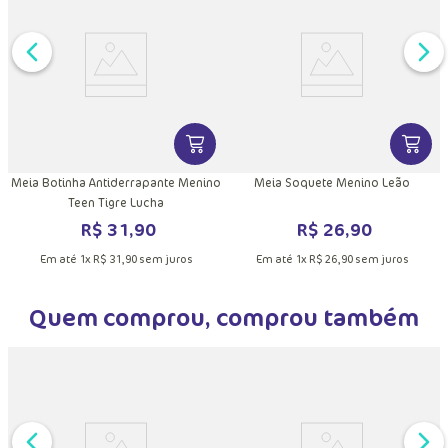
DUTO
MAIS INFORMAÇÕES DO PRODUTO
VER MAIS INFORMAÇÕES DO PRODU
VER MA
Meia Botinha Antiderrapante Menino
Meia Soquete Menino Leão
Teen Tigre Lucha
R$
31
,
90
R$
26
,
90
Em até
1
x
R$
31
,
90
sem juros
Em até
1
x
R$
26
,
90
sem juros
Quem comprou, comprou também