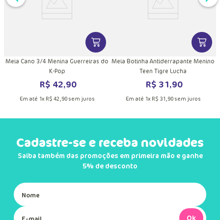
DUTO
MAIS INFORMAÇÕES DO PRODUTO
VER MAIS INFORMAÇÕES DO PRODU
VER MA
Meia Cano 3/4 Menina Guerreiras do
Meia Botinha Antiderrapante Menino
K-Pop
Teen Tigre Lucha
R$
42
,
90
R$
31
,
90
Em até
1
x
R$
42
,
90
sem juros
Em até
1
x
R$
31
,
90
sem juros
Cadastre-se e receba novidades
Saiba também das promoções em primeira mão e ganhe
5% de desconto
Ok