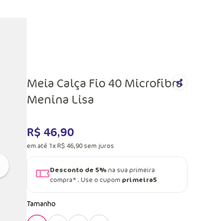
Meia Calça Fio 40 Microfibra
Menina Lisa
R$
46
,
90
em até
1
x
R$
46
,
90
sem juros
Desconto de 5%
na sua primeira
compra* . Use o cupom
primeira5
Tamanho