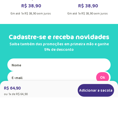
R$
38
,
90
R$
38
,
90
Em até
1
x
R$
38
,
90
sem juros
Em até
1
x
R$
38
,
90
sem juros
Cadastre-se e receba novidades
Saiba também das promoções em primeira mão e ganhe
5% de desconto
Ok
R$ 64,90
Adicionar a sacola
Ao se cadastrar, você concorda com a nossa
ou
1
x de
R$ 64,90
Política de Privacidade