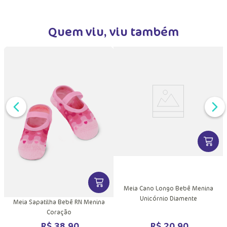
Quem viu, viu também
DUTO
VER MA
MAIS INFORMAÇÕES DO PRODUTO
VER MAIS INFORMAÇÕES DO PRODU
Meia Cano Longo Bebê Menina
Unicórnio Diamente
Meia Sapatilha Bebê RN Menina
Coração
R$
20
,
90
R$
38
,
90