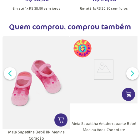
Em até
1
x
R$
20
,
90
sem juros
Em até
1
x
R$
38
,
90
sem juros
Quem comprou, comprou também
DUTO
VER MA
MAIS INFORMAÇÕES DO PRODUTO
VER MAIS INFORMAÇÕES DO PRODU
Meia Sapatilha Antiderrapante Bebê
Menina Vaca Chocolate
ê
Meia Sapatilha Bebê RN Menina
Coração