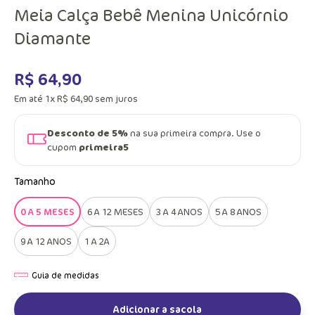
Meia Calça Bebê Menina Unicórnio
Diamante
R$
64
,
90
Em até
1
x
R$
64
,
90
sem juros
Desconto de 5%
na sua primeira compra. Use o
cupom
primeira5
Tamanho
0 A 5 MESES
6 A 12 MESES
3 A 4 ANOS
5 A 8 ANOS
9 A 12 ANOS
1 A 2A
Adicionar a sacola