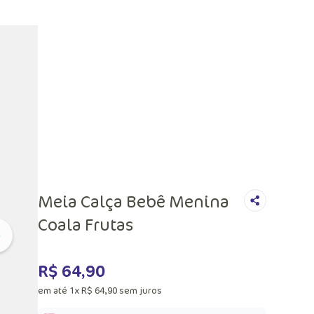
Meia Calça Bebê Menina
Coala Frutas
R$
64
,
90
em até
1
x
R$
64
,
90
sem juros