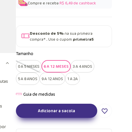
Compre e receba
R$ 6,49
de cashback
Desconto de 5%
na sua primeira
compra* . Use o cupom
primeira5
Tamanho
0 A 5 MESES
6 A 12 MESES
3 A 4 ANOS
5 A 8 ANOS
9 A 12 ANOS
1 A 2A
rutas
os
Adicionar a sacola
por