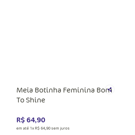
Meia Botinha Feminina Born
To Shine
R$
64
,
90
em até
1
x
R$
64
,
90
sem juros