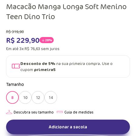
Macacão Manga Longa Soft Menino
Teen Dino Trio
R$
319
,
90
R$
229
,
90
28%
Em até
3
x
R$
76
,
63
sem juros
Desconto de 5%
na sua primeira compra. Use o
cupom
primeira5
Tamanho
8
10
12
14
Adicionar a sacola