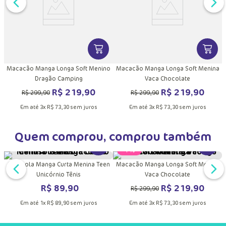
DUTO
MAIS INFORMAÇÕES DO PRODUTO
VER MAIS INFORMAÇÕES DO PRODU
VER MA
a
Macacão Manga Longa Soft Menino
Macacão Manga Longa Soft Menina
Dragão Camping
Vaca Chocolate
R$
219
,
90
R$
219
,
90
R$
299
,
90
R$
299
,
90
Em até
3
x
R$
73
,
30
sem juros
Em até
3
x
R$
73
,
30
sem juros
Quem comprou, comprou também