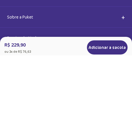
Política de Privacidade
R$ 229,90
Adicionar a sacola
ou
3
x de
R$ 76,63
+
Sobre a Puket
Quem somos
+
Precisa de Ajuda
Nossas Lojas
Dúvidas Frequentes
+
Produtos
Meias do Bem