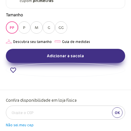
cupom
primeira5
Tamanho
PP
P
M
G
GG
Adicionar a sacola
Confira disponibilidade em loja física
OK
Não sei meu cep