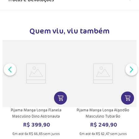
Quem viu, viu também
MAIS INFORMAÇÕES DO PRODUTO
DUTO
VER MAIS INFORMAÇÕES DO PRODU
VER MA
Pijama Manga Longa Flanela
Pijama Manga Longa Algodão
Masculino Dino Astronauta
Masculino Tubarão
R$
399
,
90
R$
249
,
90
Em até
6
x
R$
66
,
65
sem juros
Em até
4
x
R$
62
,
47
sem juros