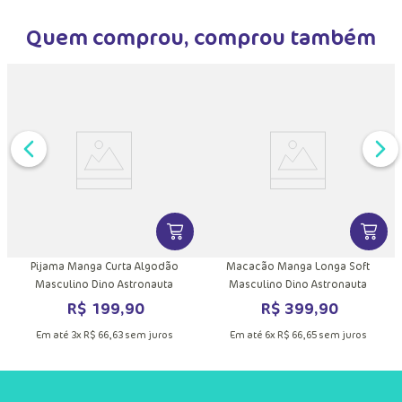
Quem comprou, comprou também
DUTO
MAIS INFORMAÇÕES DO PRODUTO
VER MAIS INFORMAÇÕES DO PRODU
VER MA
Pijama Manga Curta Algodão
Macacão Manga Longa Soft
Masculino Dino Astronauta
Masculino Dino Astronauta
R$
199
,
90
R$
399
,
90
Em até
3
x
R$
66
,
63
sem juros
Em até
6
x
R$
66
,
65
sem juros