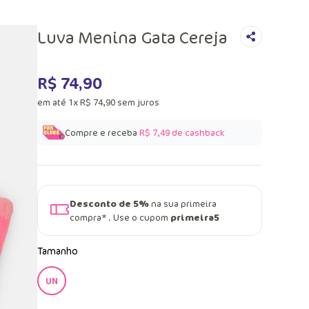
Luva Menina Gata Cereja
R$
74
,
90
em até
1
x
R$
74
,
90
sem juros
Compre e receba
R$ 7,49
de cashback
Desconto de 5%
na sua primeira
compra* . Use o cupom
primeira5
Tamanho
UN