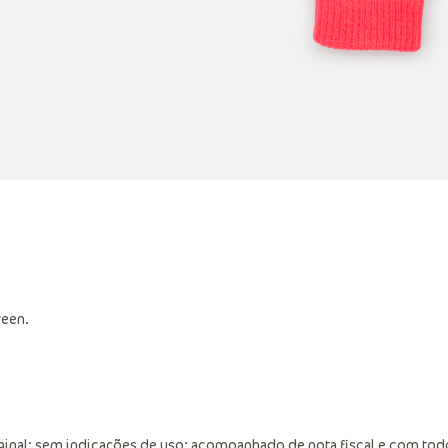
reen.
ginal; sem indicações de uso; acompanhado de nota fiscal e com tod