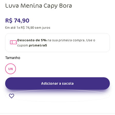
Luva Menina Capy Bora
R$
74
,
90
Em até
1
x
R$
74
,
90
sem juros
Desconto de 5%
na sua primeira compra. Use o
cupom
primeira5
Tamanho
UN
Adicionar a sacola