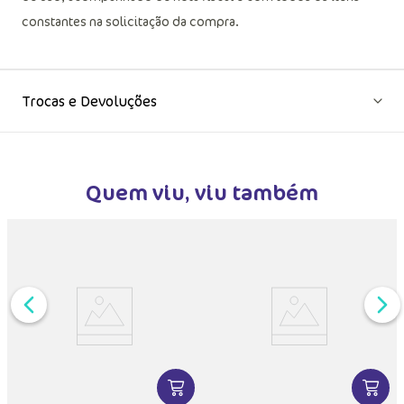
constantes na solicitação da compra.
Trocas e Devoluções
Quem viu, viu também
DUTO
MAIS INFORMAÇÕES DO PRODUTO
VER MAIS INFORMAÇÕES DO PRODU
VER MA