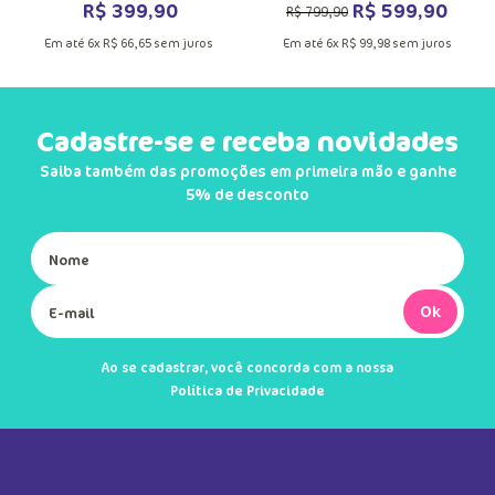
R$
399
,
90
R$
599
,
90
R$
799
,
90
Em até
6
x
R$
66
,
65
sem juros
Em até
6
x
R$
99
,
98
sem juros
Cadastre-se e receba novidades
Saiba também das promoções em primeira mão e ganhe
5% de desconto
Ok
Ao se cadastrar, você concorda com a nossa
Política de Privacidade