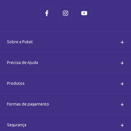
+
Sobre a Puket
Quem somos
+
Precisa de Ajuda
Nossas Lojas
Dúvidas Frequentes
+
Produtos
Meias do Bem
Cashback Puket
Acessórios
+
Formas de pagamento
Happy Friday 2026
Como comprar
Lingeries
+
Segurança
Seja um Franqueado