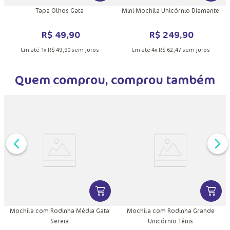
Tapa Olhos Gata
Mini Mochila Unicórnio Diamante
R$
49
,
90
R$
249
,
90
Em até
1
x
R$
49
,
90
sem juros
Em até
4
x
R$
62
,
47
sem juros
Quem comprou, comprou também
L
DUTO
MAIS INFORMAÇÕES DO PRODUTO
VER MAIS INFORMAÇÕES DO PRODU
VER MA
Mochila com Rodinha Média Gata
Mochila com Rodinha Grande
Sereia
Unicórnio Tênis