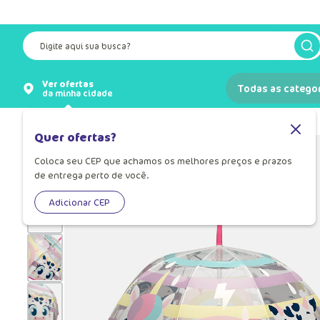
Frete grátis a partir de R$ 249,90*
Vide regiões participant
Digite aqui sua busca?
Ver ofertas
Todas as catego
da minha cidade
Infantil
Menina
Acessórios
Quer ofertas?
Coloca seu CEP que achamos os melhores preços e prazos
de entrega perto de você.
Adicionar CEP