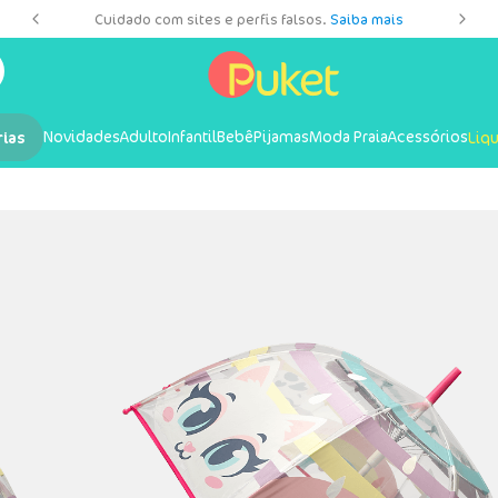
es
Cuidado com sites e perfis falsos.
Saiba mais
Novidades
Adulto
Infantil
Bebê
Pijamas
Moda Praia
Acessórios
rias
Liq