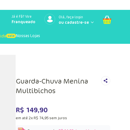
Já é Fã? Vire
Olá, faça login
Franqueado
Nossas Lojas
uida
Guarda-Chuva Menina
Multibichos
R$
149
,
90
em até
2
x
R$
74
,
95
sem juros