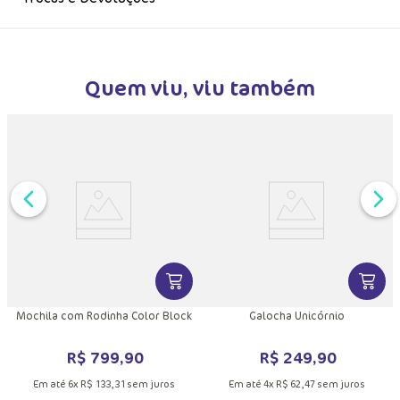
Quem viu, viu também
DUTO
MAIS INFORMAÇÕES DO PRODUTO
VER MAIS INFORMAÇÕES DO PRODU
VER MA
Mochila com Rodinha Color Block
Galocha Unicórnio
R$
799
,
90
R$
249
,
90
Em até
6
x
R$
133
,
31
sem juros
Em até
4
x
R$
62
,
47
sem juros