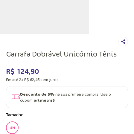
Garrafa Dobrável Unicórnio Tênis
R$
124
,
90
Em até
2
x
R$
62
,
45
sem juros
Desconto de 5%
na sua primeira compra. Use o
cupom
primeira5
Tamanho
UN