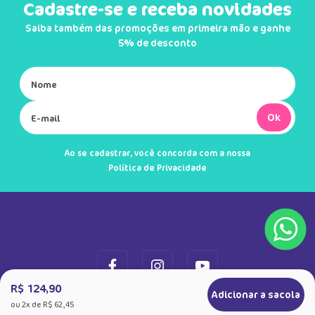
Cadastre-se e receba novidades
Saiba também das promoções em primeira mão e ganhe
5% de desconto
Ok
Ao se cadastrar, você concorda com a nossa
Política de Privacidade
R$ 124,90
Adicionar a sacola
ou
2
x de
R$ 62,45