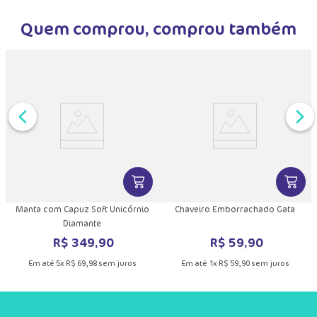
Quem comprou, comprou também
DUTO
MAIS INFORMAÇÕES DO PRODUTO
VER MAIS INFORMAÇÕES DO PRODU
VER MA
o
Manta com Capuz Soft Unicórnio
Chaveiro Emborrachado Gata
Diamante
R$
349
,
90
R$
59
,
90
Em até
5
x
R$
69
,
98
sem juros
Em até
1
x
R$
59
,
90
sem juros