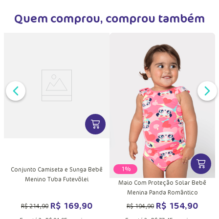
Quem comprou, comprou também
DUTO
MAIS INFORMAÇÕES DO PRODUTO
VER MAIS INFORMAÇÕES DO PRODU
VER MA
-
21%
Conjunto Camiseta e Sunga Bebê
Menino Tuba Futevôlei
Maio Com Proteção Solar Bebê
Menina Panda Romântico
R$
169
,
90
R$
154
,
90
R$
214
,
90
R$
194
,
90