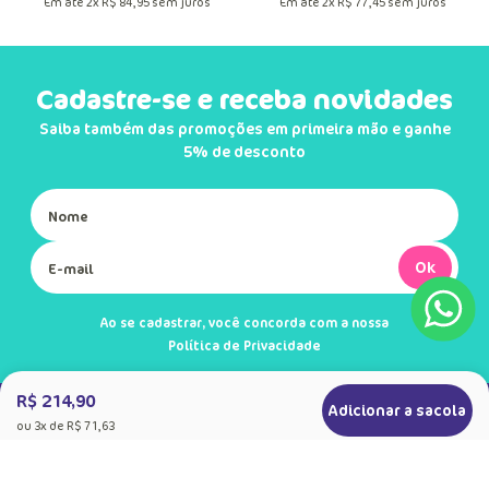
Em até
2
x
R$
84
,
95
sem juros
Em até
2
x
R$
77
,
45
sem juros
Cadastre-se e receba novidades
Saiba também das promoções em primeira mão e ganhe
5% de desconto
Ok
Ao se cadastrar, você concorda com a nossa
Política de Privacidade
R$ 214,90
Adicionar a sacola
ou
3
x de
R$ 71,63