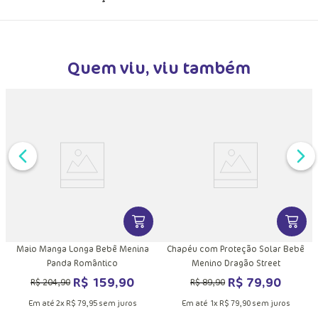
Quem viu, viu também
MAIS INFORMAÇÕES DO PRODUTO
DUTO
VER MAIS INFORMAÇÕES DO PRODU
VER MA
Maio Manga Longa Bebê Menina
Chapéu com Proteção Solar Bebê
Panda Romântico
Menino Dragão Street
R$
159
,
90
R$
79
,
90
R$
204
,
90
R$
89
,
90
Em até
2
x
R$
79
,
95
sem juros
Em até
1
x
R$
79
,
90
sem juros