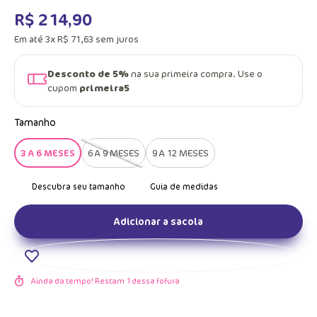
R$
214
,
90
Em até
3
x
R$
71
,
63
sem juros
Desconto de 5%
na sua primeira compra. Use o
cupom
primeira5
Tamanho
3 A 6 MESES
6 A 9 MESES
9 A 12 MESES
Adicionar a sacola
Ainda da tempo! Restam
1
dessa fofura