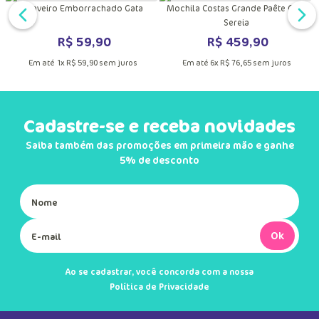
DUTO
MAIS INFORMAÇÕES DO PRODUTO
VER MAIS INFORMAÇÕES DO PRODU
VER MA
o
Chaveiro Emborrachado Gata
Mochila Costas Grande Paête Gata
Sereia
R$
59
,
90
R$
459
,
90
Em até
1
x
R$
59
,
90
sem juros
Em até
6
x
R$
76
,
65
sem juros
Cadastre-se e receba novidades
Saiba também das promoções em primeira mão e ganhe
5% de desconto