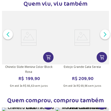
Quem viu, viu também
DUTO
MAIS INFORMAÇÕES DO PRODUTO
VER MAIS INFORMAÇÕES DO PRODU
VER MA
Chinelo Slide Menina Color Block
Estojo Grande Gata Sereia
Rosa
R$
199
,
90
R$
209
,
90
Em até
3
x
R$
66
,
63
sem juros
Em até
3
x
R$
69
,
96
sem juros
Quem comprou, comprou também