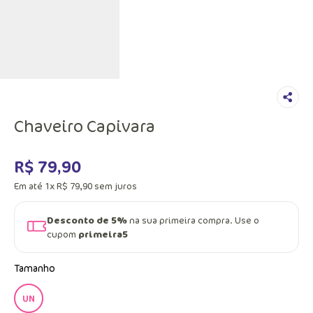
Chaveiro Capivara
R$
79
,
90
Em até
1
x
R$
79
,
90
sem juros
Desconto de 5%
na sua primeira compra. Use o
cupom
primeira5
Tamanho
UN