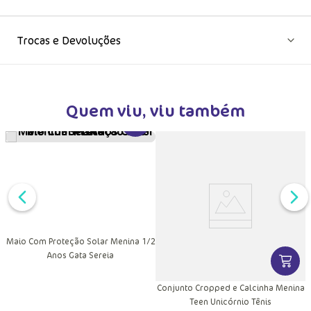
Trocas e Devoluções
Quem viu, viu também
VER MAIS INFORMAÇÕES DO PRODU
Maio Com Proteção Solar Menina 1/2
Anos Gata Sereia
DUTO
MAIS INFORMAÇÕES DO PRODUTO
VER MA
r
Conjunto Cropped e Calcinha Menina
Teen Unicórnio Tênis