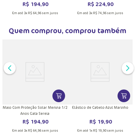
R$
194
,
90
R$
224
,
90
Em até
3
x
R$
64
,
96
sem juros
Em até
3
x
R$
74
,
96
sem juros
Quem comprou, comprou também
DUTO
MAIS INFORMAÇÕES DO PRODUTO
VER MAIS INFORMAÇÕES DO PRODU
VER MA
Maio Com Proteção Solar Menina 1/2
Elástico de Cabelo Azul Marinho
Anos Gata Sereia
R$
194
,
90
R$
19
,
90
Em até
3
x
R$
64
,
96
sem juros
Em até
1
x
R$
19
,
90
sem juros