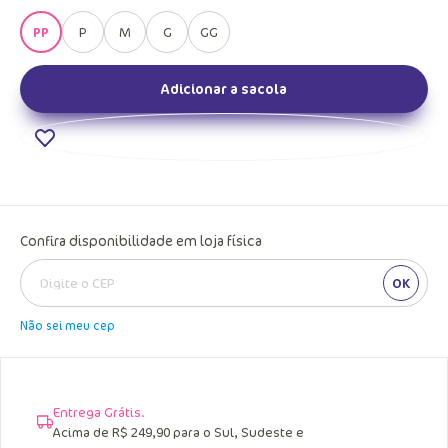
PP
P
M
G
GG
Adicionar a sacola
Confira disponibilidade em loja física
OK
Não sei meu cep