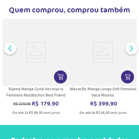
Em até
5
x
R$
67
,
98
sem juros
Em até
5
x
R$
67
,
98
sem juros
Quem comprou, comprou também
DUTO
MAIS INFORMAÇÕES DO PRODUTO
VER MAIS INFORMAÇÕES DO PRODU
VER MA
Pijama Manga Curta Viscolycra
Macacão Manga Longa Soft Feminino
Feminino Multibichos Best Friend
Vaca Moosic
R$
179
,
90
R$
399
,
90
R$
229
,
90
Em até
2
x
R$
89
,
95
sem juros
Em até
6
x
R$
66
,
65
sem juros