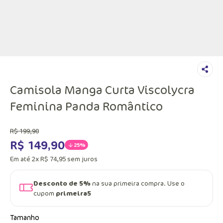
Camisola Manga Curta Viscolycra
Feminina Panda Romântico
R$
199
,
90
R$
149
,
90
25%
Em até
2
x
R$
74
,
95
sem juros
Desconto de 5%
na sua primeira compra. Use o
cupom
primeira5
Tamanho