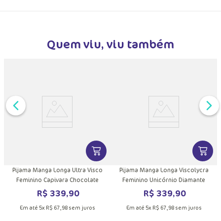
Trocas e Devoluções
Quem viu, viu também
DUTO
MAIS INFORMAÇÕES DO PRODUTO
VER MAIS INFORMAÇÕES DO PRODU
VER MA
Pijama Manga Longa Ultra Visco
Pijama Manga Longa Viscolycra
Feminino Capivara Chocolate
Feminino Unicórnio Diamante
R$
339
,
90
R$
339
,
90