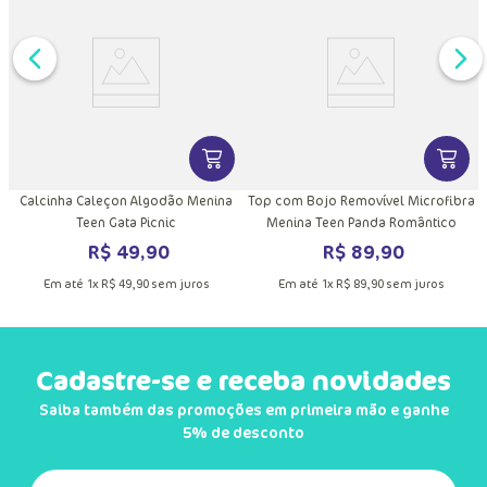
DUTO
MAIS INFORMAÇÕES DO PRODUTO
VER MAIS INFORMAÇÕES DO PRODU
VER MA
Calcinha Caleçon Algodão Menina
Top com Bojo Removível Microfibra
Teen Gata Picnic
Menina Teen Panda Romântico
R$
49
,
90
R$
89
,
90
Em até
1
x
R$
49
,
90
sem juros
Em até
1
x
R$
89
,
90
sem juros
Cadastre-se e receba novidades
Saiba também das promoções em primeira mão e ganhe
5% de desconto