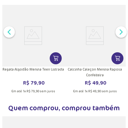
Quem viu, viu também
DUTO
MAIS INFORMAÇÕES DO PRODUTO
VER MAIS INFORMAÇÕES DO PRODU
VER MA
Regata Algodão Menina Teen Listrada
Calcinha Caleçon Menina Raposa
Confeiteira
R$
79
,
90
R$
49
,
90
Em até
1
x
R$
79
,
90
sem juros
Em até
1
x
R$
49
,
90
sem juros
Quem comprou, comprou também