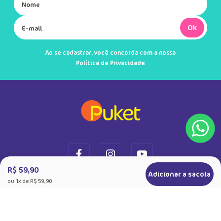
Ok
Ao se cadastrar, você concorda com a nossa
Política de Privacidade
R$ 59,90
Adicionar a sacola
ou
1
x de
R$ 59,90