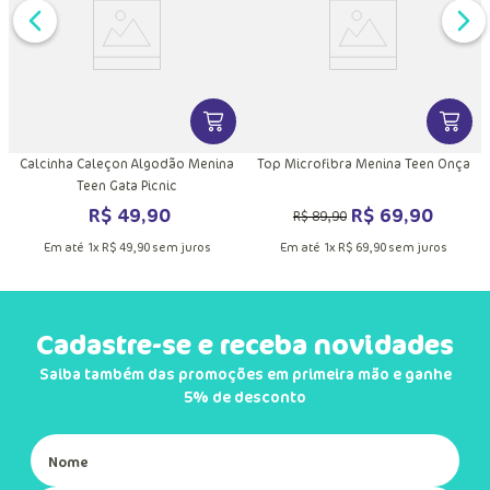
DUTO
MAIS INFORMAÇÕES DO PRODUTO
VER MAIS INFORMAÇÕES DO PRODU
VER MA
Calcinha Caleçon Algodão Menina
Top Microfibra Menina Teen Onça
Teen Gata Picnic
R$
49
,
90
R$
69
,
90
R$
89
,
90
Em até
1
x
R$
49
,
90
sem juros
Em até
1
x
R$
69
,
90
sem juros
Cadastre-se e receba novidades
Saiba também das promoções em primeira mão e ganhe
5% de desconto