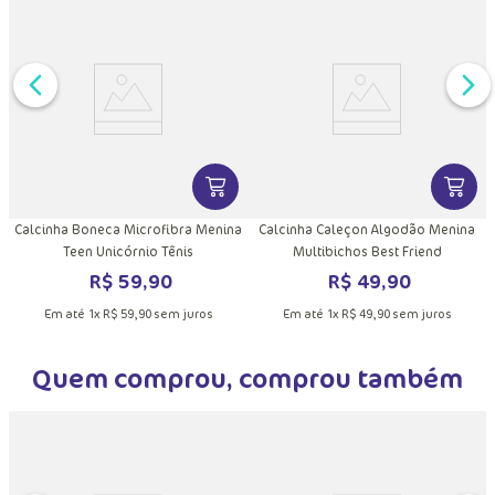
DUTO
MAIS INFORMAÇÕES DO PRODUTO
VER MAIS INFORMAÇÕES DO PRODU
VER MA
Calcinha Boneca Microfibra Menina
Calcinha Caleçon Algodão Menina
Teen Unicórnio Tênis
Multibichos Best Friend
R$
59
,
90
R$
49
,
90
Em até
1
x
R$
59
,
90
sem juros
Em até
1
x
R$
49
,
90
sem juros
Quem comprou, comprou também