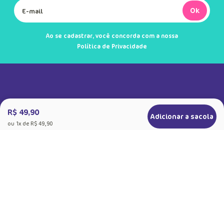
Ok
Ao se cadastrar, você concorda com a nossa
Política de Privacidade
R$ 49,90
Adicionar a sacola
ou
1
x de
R$ 49,90
+
Sobre a Puket
Quem somos
+
Precisa de Ajuda