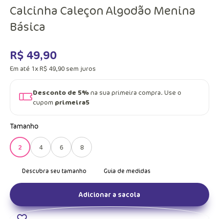
Calcinha Caleçon Algodão Menina
Básica
R$
49
,
90
Em até
1
x
R$
49
,
90
sem juros
Desconto de 5%
na sua primeira compra. Use o
cupom
primeira5
Tamanho
2
4
6
8
Adicionar a sacola