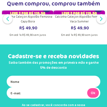
DUTO
MAIS INFORMAÇÕES DO PRODUTO
VER MAIS INFORMAÇÕES DO PRODU
Calcinha Caleçon Algodão Feminina
Calcinha Caleçon Algodão Feminina
Multibichos Best Friend
Capy Bora
R$
49
,
90
R$
49
,
90
Em até
1
x
R$
49
,
90
sem juros
Em até
1
x
R$
49
,
90
sem juros
Quem comprou, comprou também
DUTO
MAIS INFORMAÇÕES DO PRODUTO
VER MAIS INFORMAÇÕES DO PRODU
VER MA
o
Calcinha Caleçon Algodão Feminina
Calcinha Caleçon Algodão Feminina