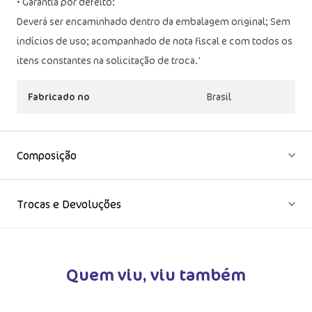
limpar a úmido
• Garantia por defeito:
Deverá ser encaminhado dentro da embalagem original; Sem
indícios de uso; acompanhado de nota fiscal e com todos os
itens constantes na solicitação de troca.'
Fabricado no
Brasil
Composição
Trocas e Devoluções
Quem viu, viu também
VER MA