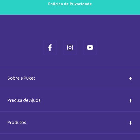
Capy Bora
Vaca Summer
R$
49
,
90
R$
49
,
90
Em até
1
x
R$
49
,
90
sem juros
Em até
1
x
R$
49
,
90
sem juros
Cadastre-se e receba novidades
Saiba também das promoções em primeira mão e ganhe
5% de desconto
Ok
Ao se cadastrar, você concorda com a nossa
Política de Privacidade