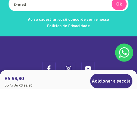
Ok
Ao se cadastrar, você concorda com a nossa
Política de Privacidade
R$ 99,90
Adicionar a sacola
ou
1
x de
R$ 99,90
+
Sobre a Puket
Quem somos
+
Precisa de Ajuda
Nossas Lojas