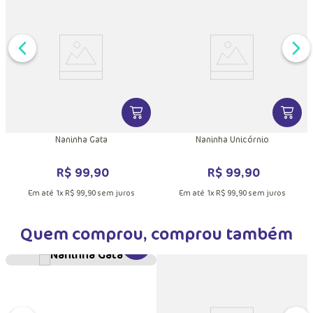
DUTO
MAIS INFORMAÇÕES DO PRODUTO
VER MAIS INFORMAÇÕES DO PRODU
VER MA
Naninha Gata
Naninha Unicórnio
R$
99
,
90
R$
99
,
90
Em até
1
x
R$
99
,
90
sem juros
Em até
1
x
R$
99
,
90
sem juros
Quem comprou, comprou também
VER MAIS INFORMAÇÕES DO PRODU