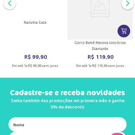
Naninha Gata
DUTO
MAIS INFORMAÇÕES DO PRODUTO
VER MA
Gorro Bebê Menina Unicórnio
Diamante
R$
99
,
90
R$
119
,
90
Em até
1
x
R$
99
,
90
sem juros
Em até
1
x
R$
119
,
90
sem juros
Cadastre-se e receba novidades
Saiba também das promoções em primeira mão e ganhe
5% de desconto