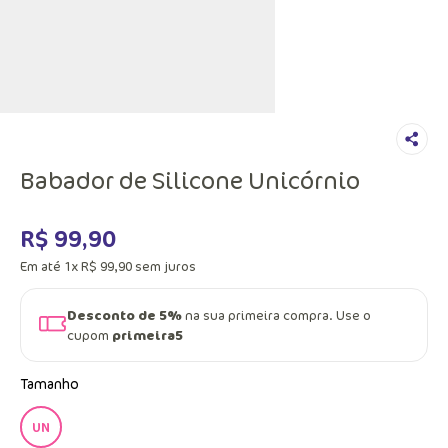
Babador de Silicone Unicórnio
R$
99
,
90
Em até
1
x
R$
99
,
90
sem juros
Desconto de 5%
na sua primeira compra. Use o
cupom
primeira5
Tamanho
UN