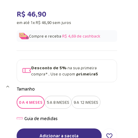
R$
46
,
90
em até
1
x
R$
46
,
90
sem juros
Compre e receba
R$ 4,69
de cashback
Desconto de 5%
na sua primeira
compra* . Use o cupom
primeira5
Tamanho
0 A 4 MESES
5 A 8 MESES
9 A 12 MESES
Adicionar a sacola