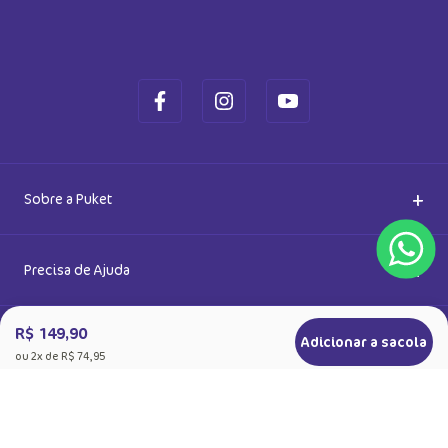
Saiba também das promoções em primeira mão e ganhe
5% de desconto
Ok
Ao se cadastrar, você concorda com a nossa
Política de Privacidade
R$ 149,90
Adicionar a sacola
ou
2
x de
R$ 74,95
+
Sobre a Puket