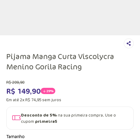
Pijama Manga Curta Viscolycra
Menino Gorila Racing
R$
209
,
90
R$
149
,
90
29%
Em até
2
x
R$
74
,
95
sem juros
Desconto de 5%
na sua primeira compra. Use o
cupom
primeira5
Tamanho