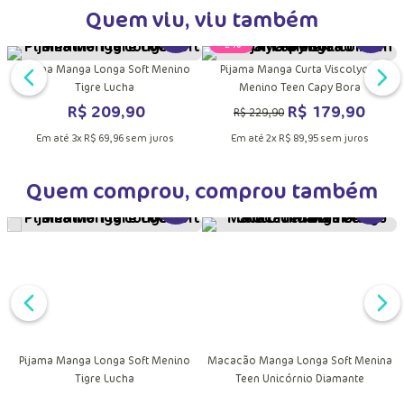
Quem viu, viu também
MAIS INFORMAÇÕES DO PRODUTO
DUTO
VER MAIS INFORMAÇÕES DO PRODU
VER MA
Pijama Manga Longa Soft Menino
Pijama Manga Curta Viscolycra
Tigre Lucha
Menino Teen Capy Bora
R$
209
,
90
R$
179
,
90
R$
229
,
90
Em até
3
x
R$
69
,
96
sem juros
Em até
2
x
R$
89
,
95
sem juros