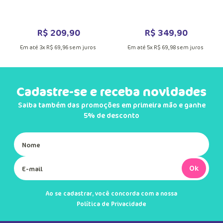
Quem comprou, comprou também
DUTO
VER MAIS INFORMAÇÕES DO PRODU
Pijama Manga Longa Soft Menino
Tigre Lucha
MAIS INFORMAÇÕES DO PRODUTO
VER MA
Macacão Manga Longa Soft Menina
Teen Unicórnio Diamante
R$
209
,
90
R$
349
,
90
Em até
3
x
R$
69
,
96
sem juros
Em até
5
x
R$
69
,
98
sem juros
Cadastre-se e receba novidades