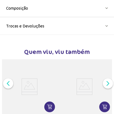
Composição
Trocas e Devoluções
Quem viu, viu também
DUTO
MAIS INFORMAÇÕES DO PRODUTO
VER MAIS INFORMAÇÕES DO PRODU
VER MA