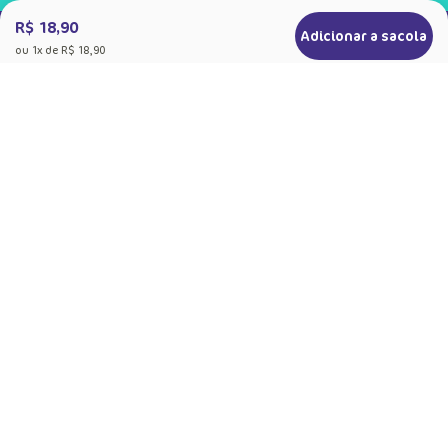
R$ 18,90
Adicionar a sacola
ou
1
x de
R$ 18,90
+
Sobre a Puket
Quem somos
+
Precisa de Ajuda
Nossas Lojas
Dúvidas Frequentes
+
Produtos
Meias do Bem
Cashback Puket
Acessórios
+
Formas de pagamento