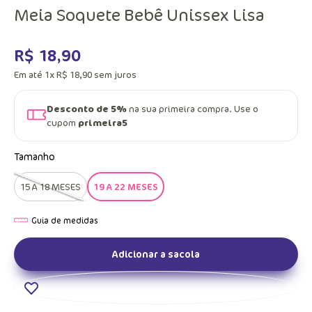
Meia Soquete Bebê Unissex Lisa
R$
18
,
90
Em até
1
x
R$
18
,
90
sem juros
Desconto de 5%
na sua primeira compra. Use o
cupom
primeira5
Tamanho
15 A 18 MESES
19 A 22 MESES
Adicionar a sacola