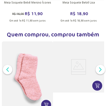
Meia Soquete Bebê Menino Ícones
Meia Soquete Bebê Lisa
R$
11
,
90
R$
18
,
90
R$
16
,
90
Em até
1
x
R$
11
,
90
sem juros
Em até
1
x
R$
18
,
90
sem juros
Quem comprou, comprou também
DUTO
MAIS INFORMAÇÕES DO PRODUTO
VER MA