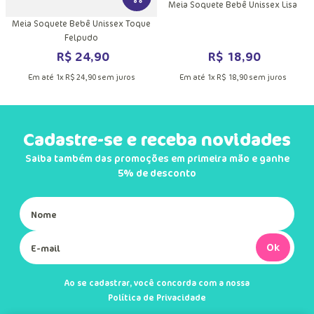
VER MAIS INFORMAÇÕES DO PRODU
Meia Soquete Bebê Unissex Lisa
Meia Soquete Bebê Unissex Toque
Felpudo
R$
18
,
90
R$
24
,
90
Em até
1
x
R$
18
,
90
sem juros
Em até
1
x
R$
24
,
90
sem juros
Cadastre-se e receba novidades
Saiba também das promoções em primeira mão e ganhe
5% de desconto
Ok
Ao se cadastrar, você concorda com a nossa
Política de Privacidade