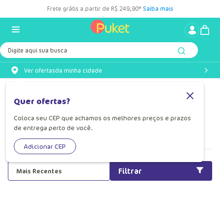
Frete grátis a partir de R$ 249,90*
Saiba mais
Digite aqui sua busca
Ver ofertas
da minha cidade
Pijama Macacão Infantil
Quer ofertas?
Pijama macacão infantil Puket: praticidade, conforto e
Coloca seu CEP que achamos os melhores preços e prazos
personagens que tornam a noite mais divertida!
de entrega perto de você.
Leia mais
Adicionar CEP
Filtrar
Mais Recentes