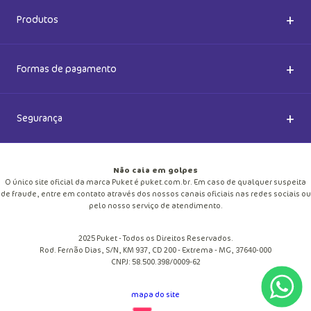
Nossas Lojas
Dúvidas Frequentes
+
Produtos
Meias do Bem
Cashback Puket
Acessórios
+
Formas de pagamento
Happy Friday 2026
Como comprar
Lingeries
+
Segurança
Seja um Franqueado
Frete e entregas
Meias
Retire na loja
Não caia em golpes
Pagamento
O único site oficial da marca Puket é puket.com.br. Em caso de qualquer suspeita
Moda Praia
de fraude, entre em contato através dos nossos canais oficiais nas redes sociais ou
Cupom de desconto
pelo nosso serviço de atendimento.
Trocas e Devoluções
Pijamas
2025 Puket - Todos os Direitos Reservados.
Blog
Rod. Fernão Dias, S/N, KM 937, CD 200 - Extrema - MG, 37640-000
Política de Privacidade
CNPJ: 58.500.398/0009-62
Personalize
Trabalhe Conosco
mapa do site
Regulamento
Pechincha