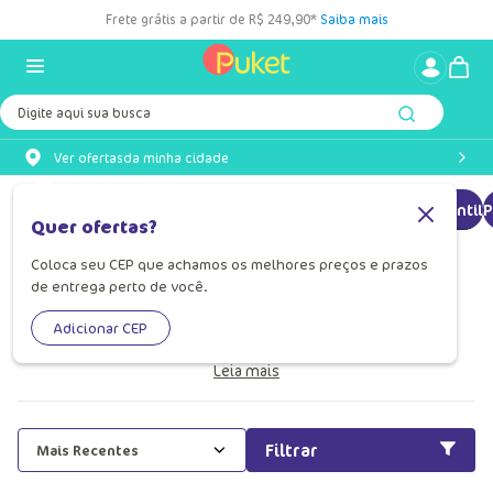
Frete grátis a partir de R$ 249,90*
Saiba mais
Digite aqui sua busca
Ver ofertas
da minha cidade
Pijama longo
Pijama longo Infantil
Pijama manga longo Infantil
P
Quer ofertas?
Coloca seu CEP que achamos os melhores preços e prazos
Pijama Longo Infantil
de entrega perto de você.
Pijama longo infantil Puket: ideal para noites quentinhas
Adicionar CEP
com muito estilo, diversão e liberdade de movimento!
Leia mais
Filtrar
Mais Recentes