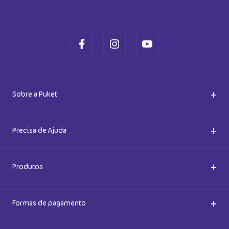
+
Sobre a Puket
Quem somos
+
Precisa de Ajuda
Nossas Lojas
Dúvidas Frequentes
+
Produtos
Meias do Bem
Cashback Puket
Acessórios
+
Formas de pagamento
Happy Friday 2026
Como comprar
Lingeries