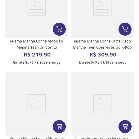
VER MAIS INFORMAÇÕES DO PRODU
VER MA
Pijama Manga Longa Algodão
Pijama Manga Longa Ultra Visco
Menina Teen Unicórnio
Menina Teen Guerreiras do K-Pop
R$
219
,
90
R$
309
,
90
Em até
3
x
R$
73
,
30
sem juros
Em até
5
x
R$
61
,
98
sem juros
VER MAIS INFORMAÇÕES DO PRODU
VER MA
Pijama Manga Longa Algodão
Pijama Manga Longa Viscolycra