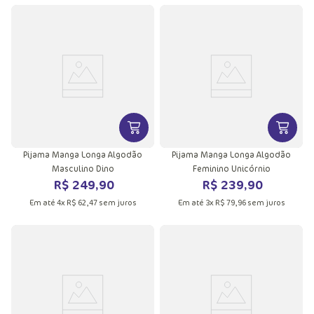
VER MAIS INFORMAÇÕES DO PRODU
VER MA
Pijama Manga Longa Algodão
Pijama Manga Longa Algodão
Masculino Dino
Feminino Unicórnio
R$
249
,
90
R$
239
,
90
Em até
4
x
R$
62
,
47
sem juros
Em até
3
x
R$
79
,
96
sem juros