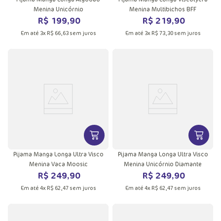
Menina Unicórnio
Menina Multibichos BFF
R$
199
,
90
R$
219
,
90
Em até
3
x
R$
66
,
63
sem juros
Em até
3
x
R$
73
,
30
sem juros
VER MAIS INFORMAÇÕES DO PRODU
VER MA
Pijama Manga Longa Ultra Visco
Pijama Manga Longa Ultra Visco
Menina Vaca Moosic
Menina Unicórnio Diamante
R$
249
,
90
R$
249
,
90
Em até
4
x
R$
62
,
47
sem juros
Em até
4
x
R$
62
,
47
sem juros