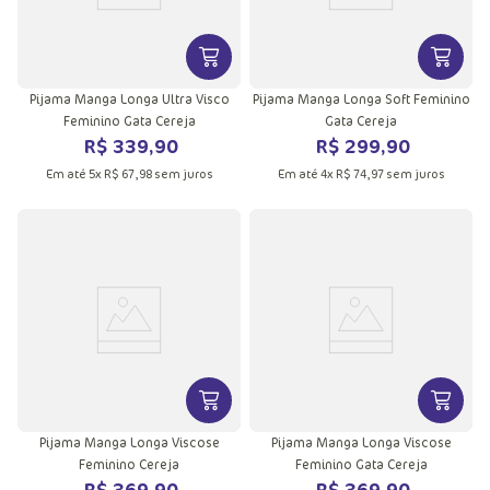
VER MAIS INFORMAÇÕES DO PRODU
VER MA
Pijama Manga Longa Ultra Visco
Pijama Manga Longa Soft Feminino
Feminino Gata Cereja
Gata Cereja
R$
339
,
90
R$
299
,
90
Em até
5
x
R$
67
,
98
sem juros
Em até
4
x
R$
74
,
97
sem juros
VER MAIS INFORMAÇÕES DO PRODU
VER MA
Pijama Manga Longa Viscose
Pijama Manga Longa Viscose
Feminino Cereja
Feminino Gata Cereja
R$
369
,
90
R$
369
,
90