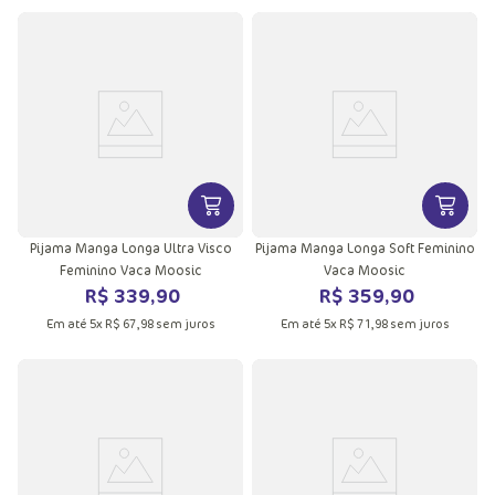
VER MAIS INFORMAÇÕES DO PRODU
VER MA
Pijama Manga Longa Ultra Visco
Pijama Manga Longa Soft Feminino
Feminino Vaca Moosic
Vaca Moosic
R$
339
,
90
R$
359
,
90
Em até
5
x
R$
67
,
98
sem juros
Em até
5
x
R$
71
,
98
sem juros