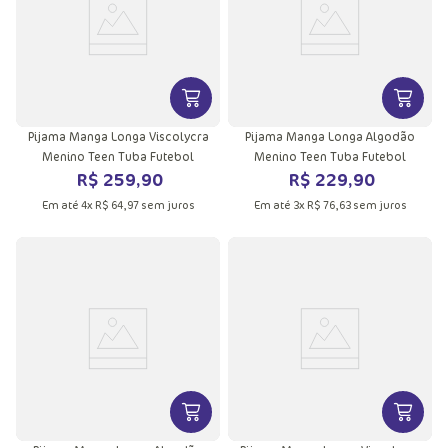
VER MAIS INFORMAÇÕES DO PRODU
VER MA
Pijama Manga Longa Viscolycra
Pijama Manga Longa Algodão
Menino Teen Tuba Futebol
Menino Teen Tuba Futebol
R$
259
,
90
R$
229
,
90
Em até
4
x
R$
64
,
97
sem juros
Em até
3
x
R$
76
,
63
sem juros
VER MAIS INFORMAÇÕES DO PRODU
VER MA