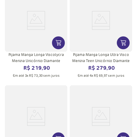
VER MAIS INFORMAÇÕES DO PRODU
VER MA
Pijama Manga Longa Viscolycra
Pijama Manga Longa Ultra Visco
Menina Unicórnio Diamante
Menina Teen Unicórnio Diamante
R$
219
,
90
R$
279
,
90
Em até
3
x
R$
73
,
30
sem juros
Em até
4
x
R$
69
,
97
sem juros