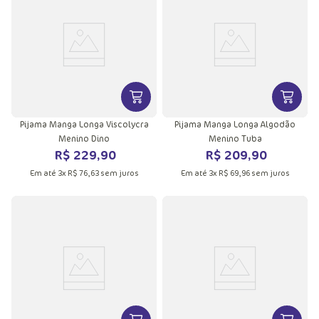
VER MAIS INFORMAÇÕES DO PRODU
VER MA
Pijama Manga Longa Viscolycra
Pijama Manga Longa Algodão
Menino Dino
Menino Tuba
R$
229
,
90
R$
209
,
90
Em até
3
x
R$
76
,
63
sem juros
Em até
3
x
R$
69
,
96
sem juros