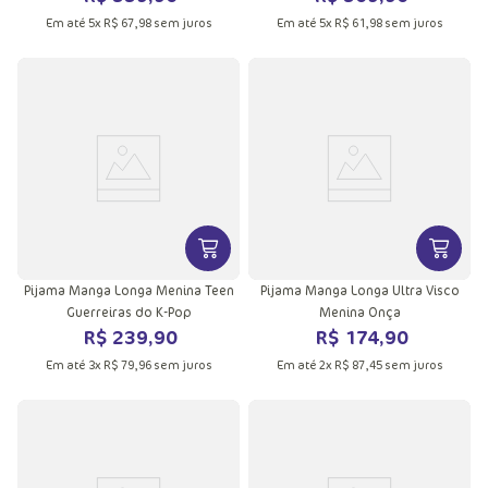
Em até
5
x
R$
67
,
98
sem juros
Em até
5
x
R$
61
,
98
sem juros
VER MAIS INFORMAÇÕES DO PRODU
VER MA
Pijama Manga Longa Menina Teen
Pijama Manga Longa Ultra Visco
Guerreiras do K-Pop
Menina Onça
R$
239
,
90
R$
174
,
90
Em até
3
x
R$
79
,
96
sem juros
Em até
2
x
R$
87
,
45
sem juros