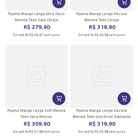
VER MAIS INFORMAÇÕES DO PRODU
VER MA
Pijama Manga Longa Ultra Visco
Pijama Manga Longa Viscose
Menina Teen Gata Cereja
Menina Teen Cereja
R$
279
,
90
R$
319
,
90
Em até
4
x
R$
69
,
97
sem juros
Em até
5
x
R$
63
,
98
sem juros
VER MAIS INFORMAÇÕES DO PRODU
VER MA
Pijama Manga Longa Soft Menina
Pijama Manga Longa Viscose
Teen Vaca Moosic
Menina Teen Unicórnio Diamante
R$
309
,
90
R$
319
,
90
Em até
5
x
R$
61
,
98
sem juros
Em até
5
x
R$
63
,
98
sem juros