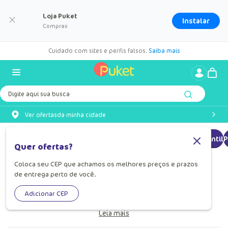
Loja Puket
Instalar
Compras
Cuidado com sites e perfis falsos.
Saiba mais
Digite aqui sua busca
Ver ofertas
da minha cidade
Pijama longo
Pijama longo Infantil
Pijama manga longo Infantil
P
Quer ofertas?
Coloca seu CEP que achamos os melhores preços e prazos
Pijama Longo
de entrega perto de você.
Pijama longo Puket: ideal para noites quentinhas com
Adicionar CEP
muito estilo, diversão e liberdade de movimento!
Leia mais