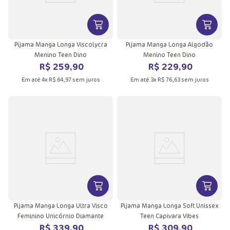
VER MAIS INFORMAÇÕES DO PRODU
VER MA
Pijama Manga Longa Viscolycra
Pijama Manga Longa Algodão
Menino Teen Dino
Menino Teen Dino
R$
259
,
90
R$
229
,
90
Em até
4
x
R$
64
,
97
sem juros
Em até
3
x
R$
76
,
63
sem juros
VER MAIS INFORMAÇÕES DO PRODU
VER MA
Pijama Manga Longa Ultra Visco
Pijama Manga Longa Soft Unissex
Feminino Unicórnio Diamante
Teen Capivara Vibes
R$
339
,
90
R$
309
,
90