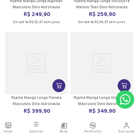
Pijama Manga Longa Algodão
Pijama Manga Longa Viscolycra
Masculino Dino Astronauta
Menino Teen Dino Astronauta
R$
249
,
90
R$
259
,
90
Em até
4
x
R$
62
,
47
sem juros
Em até
4
x
R$
64
,
97
sem juros
VER MAIS INFORMAÇÕES DO PRODU
VER MA
Pijama Manga Longa Flanela
Pijama Manga Longa Ultra Visco
Masculino Dino Astronauta
Masculino Dino Astronauta
R$
399
,
90
R$
349
,
90
Em até
6
x
R$
66
,
65
sem juros
Em até
5
x
R$
69
,
98
sem juros
Início
Explorar
Blog
Pechincha
Sua conta