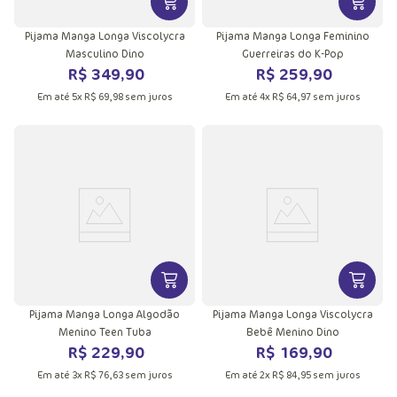
VER MAIS INFORMAÇÕES DO PRODU
VER MA
Pijama Manga Longa Viscolycra
Pijama Manga Longa Feminino
Masculino Dino
Guerreiras do K-Pop
R$
349
,
90
R$
259
,
90
Em até
5
x
R$
69
,
98
sem juros
Em até
4
x
R$
64
,
97
sem juros
VER MAIS INFORMAÇÕES DO PRODU
VER MA
Pijama Manga Longa Algodão
Pijama Manga Longa Viscolycra
Menino Teen Tuba
Bebê Menino Dino
R$
229
,
90
R$
169
,
90
Em até
3
x
R$
76
,
63
sem juros
Em até
2
x
R$
84
,
95
sem juros