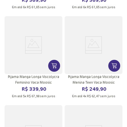
Em até
6
x
R$
61
,
65
sem juros
Em até
6
x
R$
61
,
65
sem juros
VER MAIS INFORMAÇÕES DO PRODU
VER MA
Pijama Manga Longa Viscolycra
Pijama Manga Longa Viscolycra
Feminino Vaca Moosic
Menina Teen Vaca Moosic
R$
339
,
90
R$
249
,
90
Em até
5
x
R$
67
,
98
sem juros
Em até
4
x
R$
62
,
47
sem juros