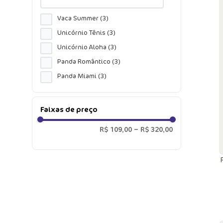
Vaca Summer
(
3
)
Unicórnio Tênis
(
3
)
Unicórnio Aloha
(
3
)
Panda Romântico
(
3
)
Panda Miami
(
3
)
Capy Bora
(
3
)
Capivara Vibes
(
3
)
Faixas de preço
Vaca Romântica
(
2
)
R$ 109,00
–
R$ 320,00
Vaca Moosic
(
2
)
Vaca Chocolate
(
2
)
Unicórnio Encantado
(
2
)
Unicórnio Diamante
(
2
)
Preguiça Picnic
(
2
)
Multibichos Best Fri
(
2
)
Guerreiras do K-pop
(
2
)