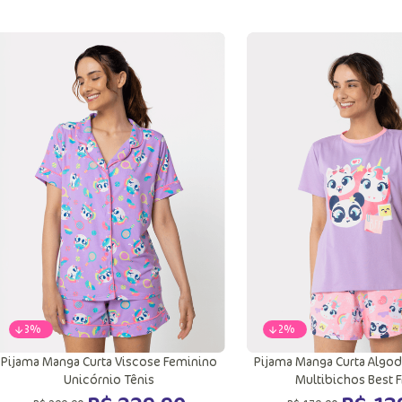
PP
P
M
PP
GG
Adicionar a sacola
Adicionar a sac
-
23%
-
22%
Pijama Manga Curta Viscose Feminino
Pijama Manga Curta Algo
Unicórnio Tênis
Multibichos Best F