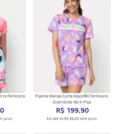
G
PP
P
M
G
GG
ola
Adicionar a sacola
ycra Feminino
Pijama Manga Curta Algodão Feminino
Guerreiras do K-Pop
0
R$
199
,
90
m juros
Em até
3
x
R$
66
,
63
sem juros