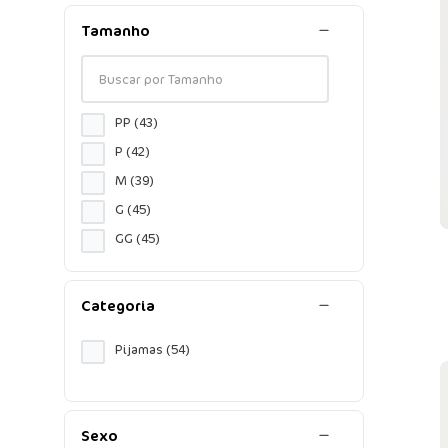
Tamanho
PP
(
43
)
P
(
42
)
M
(
39
)
G
(
45
)
GG
(
45
)
Categoria
Pijamas
(
54
)
Sexo