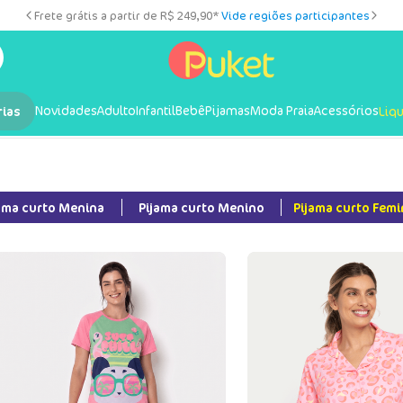
Frete grátis a partir de R$ 249,90*
Vide regiões participantes
Novidades
Adulto
Infantil
Bebê
Pijamas
Moda Praia
Acessórios
rias
Liq
ama curto Menina
Pijama curto Menino
Pijama curto Femi