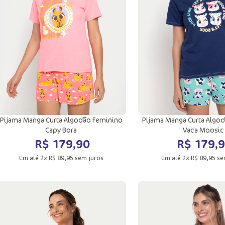
Adicionar a sacola
Adicionar a sac
Pijama Manga Curta Algodão Feminino
Pijama Manga Curta Algo
Capy Bora
Vaca Moosic
R$
179
,
90
R$
179
,
9
Em até
2
x
R$
89
,
95
sem juros
Em até
2
x
R$
89
,
95
se
PP
P
M
G
PP
P
M