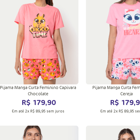
GG
GG
Adicionar a sacola
Adicionar a sac
Pijama Manga Curta Feminino Capivara
Pijama Manga Curta Fem
Chocolate
Cereja
R$
179
,
90
R$
179
,
9
Em até
2
x
R$
89
,
95
sem juros
Em até
2
x
R$
89
,
95
se