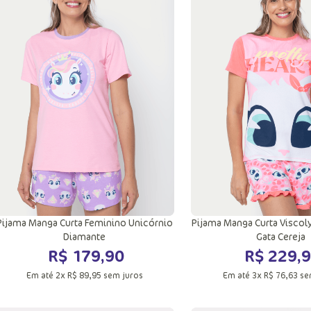
PP
P
M
G
PP
P
M
GG
GG
Adicionar a sacola
Adicionar a sac
Pijama Manga Curta Feminino Unicórnio
Pijama Manga Curta Viscol
Diamante
Gata Cereja
R$
179
,
90
R$
229
,
9
Em até
2
x
R$
89
,
95
sem juros
Em até
3
x
R$
76
,
63
se