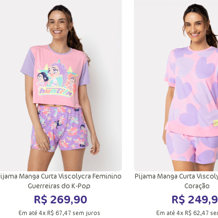
PP
P
M
G
PP
P
M
GG
GG
Adicionar a sacola
Adicionar a sac
ijama Manga Curta Viscolycra Feminino
Pijama Manga Curta Viscol
Guerreiras do K-Pop
Coração
R$
269
,
90
R$
249
,
9
Em até
4
x
R$
67
,
47
sem juros
Em até
4
x
R$
62
,
47
se