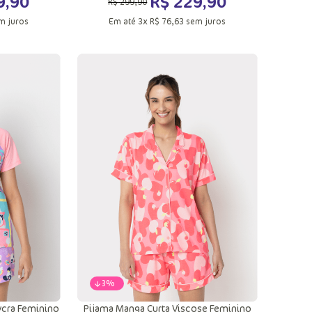
9
,
90
R$
229
,
90
R$
299
,
90
m juros
Em até
3
x
R$
76
,
63
sem juros
G
PP
G
ola
Adicionar a sacola
-
23%
ycra Feminino
Pijama Manga Curta Viscose Feminino