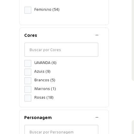
Feminino
(
54
)
Cores
LAVANDA
(
6
)
Azuis
(
9
)
Brancos
(
5
)
Marrons
(
1
)
Rosas
(
18
)
Verdes
(
11
)
Violetas
(
4
)
Personagem