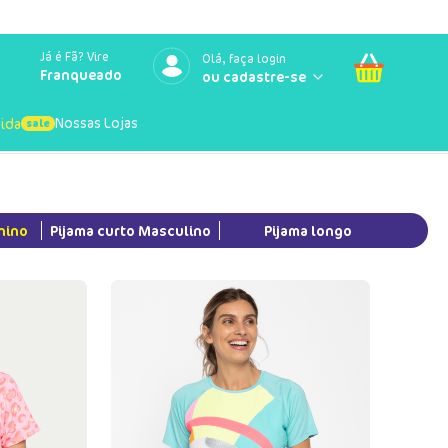
Já é Fã? Vire
Olá, faça login
Franqueado
Nossas Lojas
uida
nino
Pijama curto Masculino
Pijama longo