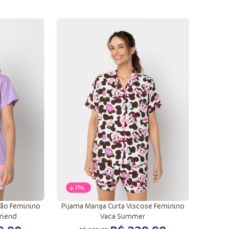
G
PP
P
G
GG
ola
Adicionar a sacola
-
23%
dão Feminino
Pijama Manga Curta Viscose Feminino
riend
Vaca Summer