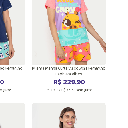
ola
Adicionar a sacola
dão Feminino
Pijama Manga Curta Viscolycra Feminino
Capivara Vibes
0
R$
229
,
90
m juros
Em até
3
x
R$
76
,
63
sem juros
G
PP
P
M
G