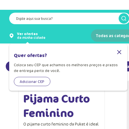
Digite aqui sua busca?
Ver ofertas
Todas as catego
da minha cidade
|
Pijamas
|
Pijama Curto Feminino
(54)
Quer ofertas?
Coloca seu CEP que achamos os melhores preços e prazos
Pijama curto
Pijama curto Infantil
Pij
de entrega perto de você.
Adicionar CEP
Pijama Curto
Feminino
O pijama curto feminino da Puket é ideal