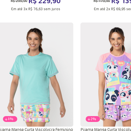
R$
229
,
90
R$
13
R$
299
,
90
R$
179
,
90
Em até
3
x
R$
76
,
63
sem juros
Em até
2
x
R$
69
,
95
se
PP
P
M
G
PP
P
M
GG
GG
Adicionar a sacola
Adicionar a sac
-
24%
-
22%
ijama Manga Curta Viscolycra Feminino
Pijama Manga Curta Viscol