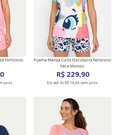
ose Feminino
Pijama Manga Curta Viscolycra Feminino
Vaca Moosic
0
R$
229
,
90
m juros
Em até
3
x
R$
76
,
63
sem juros
G
PP
P
M
G
GG