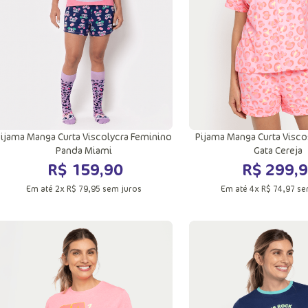
ijama Manga Curta Viscolycra Feminino
Pijama Manga Curta Visc
Panda Miami
Gata Cereja
R$
159
,
90
R$
299
,
9
Em até
2
x
R$
79
,
95
sem juros
Em até
4
x
R$
74
,
97
se
PP
P
M
PP
P
M
G
GG