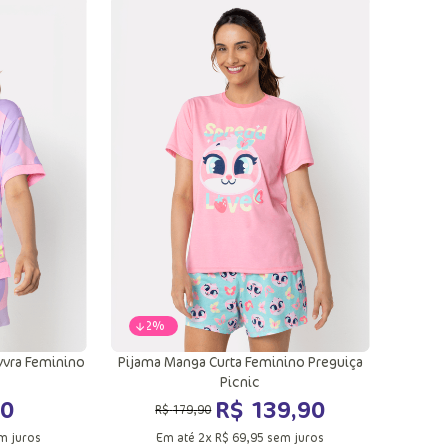
G
PP
P
M
G
ola
Adicionar a sacola
-
22%
yvra Feminino
Pijama Manga Curta Feminino Preguiça
Picnic
0
R$
139
,
90
R$
179
,
90
m juros
Em até
2
x
R$
69
,
95
sem juros