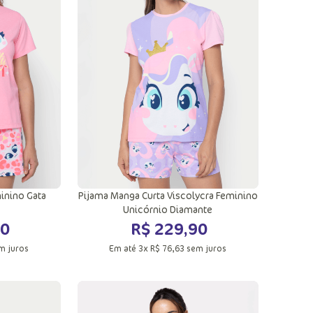
GG
ola
Adicionar a sacola
inino Gata
Pijama Manga Curta Viscolycra Feminino
Unicórnio Diamante
0
R$
229
,
90
m juros
Em até
3
x
R$
76
,
63
sem juros