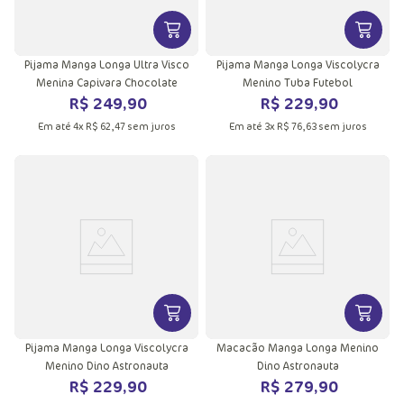
VER MAIS INFORMAÇÕES DO PRODU
VER MA
Pijama Manga Longa Ultra Visco
Pijama Manga Longa Viscolycra
Menina Capivara Chocolate
Menino Tuba Futebol
R$
249
,
90
R$
229
,
90
Em até
4
x
R$
62
,
47
sem juros
Em até
3
x
R$
76
,
63
sem juros
VER MAIS INFORMAÇÕES DO PRODU
VER MA
Pijama Manga Longa Viscolycra
Macacão Manga Longa Menino
Menino Dino Astronauta
Dino Astronauta
R$
229
,
90
R$
279
,
90