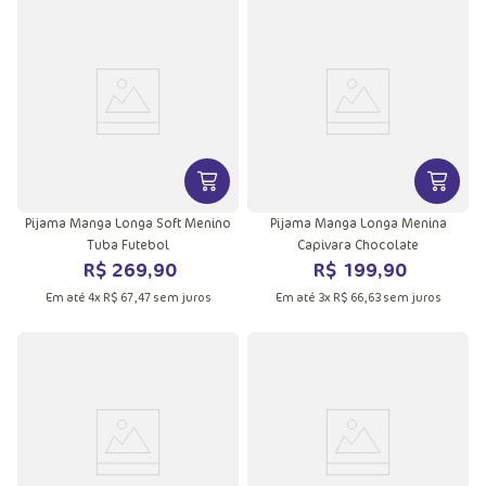
VER MAIS INFORMAÇÕES DO PRODU
VER MA
Pijama Manga Longa Soft Menino
Pijama Manga Longa Menina
Tuba Futebol
Capivara Chocolate
R$
269
,
90
R$
199
,
90
Em até
4
x
R$
67
,
47
sem juros
Em até
3
x
R$
66
,
63
sem juros