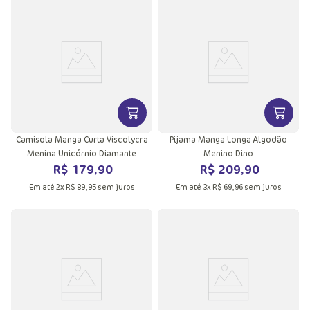
VER MAIS INFORMAÇÕES DO PRODU
VER MA
Camisola Manga Curta Viscolycra
Pijama Manga Longa Algodão
Menina Unicórnio Diamante
Menino Dino
R$
179
,
90
R$
209
,
90
Em até
2
x
R$
89
,
95
sem juros
Em até
3
x
R$
69
,
96
sem juros