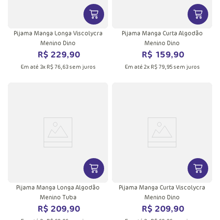
VER MAIS INFORMAÇÕES DO PRODU
VER MA
Pijama Manga Longa Viscolycra
Pijama Manga Curta Algodão
Menino Dino
Menino Dino
R$
229
,
90
R$
159
,
90
Em até
3
x
R$
76
,
63
sem juros
Em até
2
x
R$
79
,
95
sem juros
VER MAIS INFORMAÇÕES DO PRODU
VER MA
Pijama Manga Longa Algodão
Pijama Manga Curta Viscolycra
Menino Tuba
Menino Dino
R$
209
,
90
R$
209
,
90