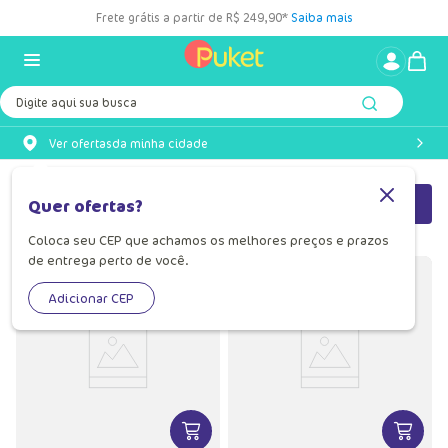
Frete grátis a partir de R$ 249,90*
Saiba mais
Digite aqui sua busca
Ver ofertas
da minha cidade
Filtrar
Mais Recentes
Quer ofertas?
Coloca seu CEP que achamos os melhores preços e prazos
de entrega perto de você.
Adicionar CEP
VER MAIS INFORMAÇÕES DO PRODU
VER MA