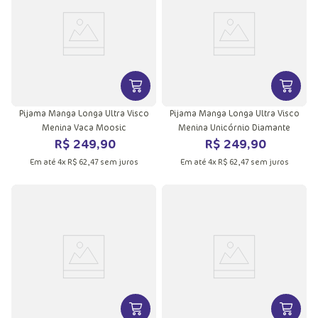
VER MAIS INFORMAÇÕES DO PRODU
VER MA
Pijama Manga Longa Ultra Visco
Pijama Manga Longa Ultra Visco
Menina Vaca Moosic
Menina Unicórnio Diamante
R$
249
,
90
R$
249
,
90
Em até
4
x
R$
62
,
47
sem juros
Em até
4
x
R$
62
,
47
sem juros
VER MAIS INFORMAÇÕES DO PRODU
VER MA