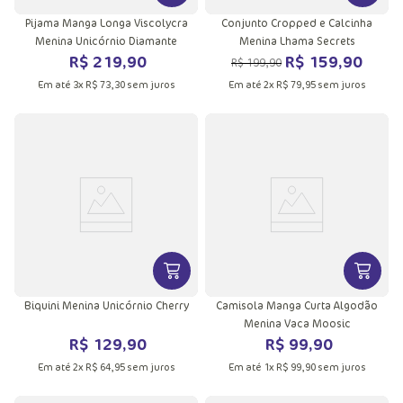
Pijama Manga Longa Viscolycra
Conjunto Cropped e Calcinha
Menina Unicórnio Diamante
Menina Lhama Secrets
R$
219
,
90
R$
159
,
90
R$
199
,
90
Em até
3
x
R$
73
,
30
sem juros
Em até
2
x
R$
79
,
95
sem juros
VER MAIS INFORMAÇÕES DO PRODU
VER MA
Biquini Menina Unicórnio Cherry
Camisola Manga Curta Algodão
Menina Vaca Moosic
R$
129
,
90
R$
99
,
90
Em até
2
x
R$
64
,
95
sem juros
Em até
1
x
R$
99
,
90
sem juros