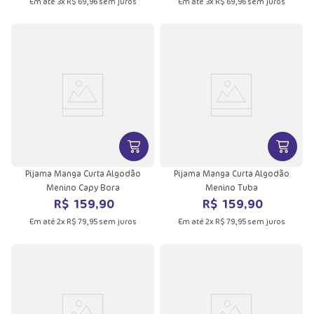
Em até
3
x
R$
69
,
96
sem juros
Em até
3
x
R$
69
,
96
sem juros
VER MAIS INFORMAÇÕES DO PRODU
VER MA
Pijama Manga Curta Algodão
Pijama Manga Curta Algodão
Menino Capy Bora
Menino Tuba
R$
159
,
90
R$
159
,
90
Em até
2
x
R$
79
,
95
sem juros
Em até
2
x
R$
79
,
95
sem juros