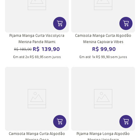
VER MAIS INFORMAÇÕES DO PRODU
VER MA
Pijama Manga Curta Viscolycra
Camisola Manga Curta Algodão
Menina Panda Miami
Menina Capivara Vibes
R$
139
,
90
R$
99
,
90
R$
189
,
90
Em até
2
x
R$
69
,
95
sem juros
Em até
1
x
R$
99
,
90
sem juros
VER MAIS INFORMAÇÕES DO PRODU
VER MA
Camisola Manga Curta Algodão
Pijama Manga Longa Algodão
Menina Onça
Menina Unicórnio