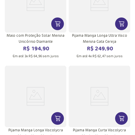
VER MAIS INFORMAÇÕES DO PRODU
VER MA
Maio com Proteção Solar Menina
Pijama Manga Longa Ultra Visco
Unicórnio Diamante
Menina Gata Cereja
R$
194
,
90
R$
249
,
90
Em até
3
x
R$
64
,
96
sem juros
Em até
4
x
R$
62
,
47
sem juros
VER MAIS INFORMAÇÕES DO PRODU
VER MA
Pijama Manga Longa Viscolycra
Pijama Manga Curta Viscolycra