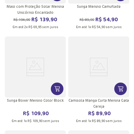
Maio com Proteção Solar Menina
Sunga Menino Camuflada
Unicórnio Encantado
R$
139
,
90
R$
54
,
90
R$
194
,
90
R$
89
,
90
Em até
2
x
R$
69
,
95
sem juros
Em até
1
x
R$
54
,
90
sem juros
VER MAIS INFORMAÇÕES DO PRODU
VER MA
Sunga Boxer Menino Color Block
Camisola Manga Curta Menina Gata
Cereja
R$
109
,
90
R$
89
,
90
Em até
1
x
R$
109
,
90
sem juros
Em até
1
x
R$
89
,
90
sem juros