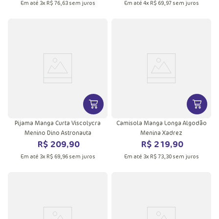
Em até
3
x
R$
76
,
63
sem juros
Em até
4
x
R$
69
,
97
sem juros
VER MAIS INFORMAÇÕES DO PRODU
VER MA
Pijama Manga Curta Viscolycra
Camisola Manga Longa Algodão
Menino Dino Astronauta
Menina Xadrez
R$
209
,
90
R$
219
,
90
Em até
3
x
R$
69
,
96
sem juros
Em até
3
x
R$
73
,
30
sem juros