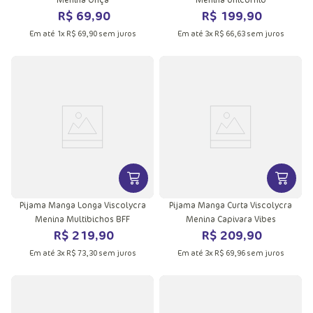
R$
69
,
90
R$
199
,
90
Em até
1
x
R$
69
,
90
sem juros
Em até
3
x
R$
66
,
63
sem juros
VER MAIS INFORMAÇÕES DO PRODU
VER MA
Pijama Manga Longa Viscolycra
Pijama Manga Curta Viscolycra
Menina Multibichos BFF
Menina Capivara Vibes
R$
219
,
90
R$
209
,
90
Em até
3
x
R$
73
,
30
sem juros
Em até
3
x
R$
69
,
96
sem juros