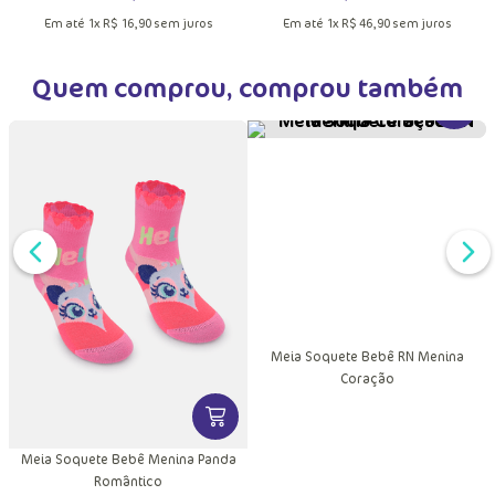
DUTO
MAIS INFORMAÇÕES DO PRODUTO
VER MAIS INFORMAÇÕES DO PRODU
VER MA
e
Meia Soquete Antiderrapante Bebê
Meia Sapatilha Antiderrapante Bebê
Menino Com aplique
Menina com Aplique Flor
R$
16
,
90
R$
46
,
90
R$
23
,
90
Em até
1
x
R$
16
,
90
sem juros
Em até
1
x
R$
46
,
90
sem juros
Quem comprou, comprou também