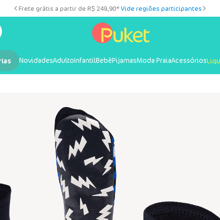
Frete grátis a partir de R$ 249,90*
Vide regiões participantes
Novidades
Adulto
Infantil
Bebê
Pijamas
Moda Praia
Acessórios
rias
Liq