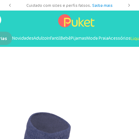
es
Cuidado com sites e perfis falsos.
Saiba mais
Novidades
Adulto
Infantil
Bebê
Pijamas
Moda Praia
Acessórios
rias
Liq