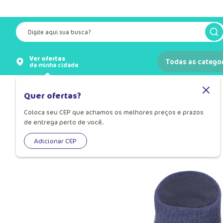
Frete grátis a partir de R$ 249,90*
Vide regiões participant
Digite aqui sua busca?
Ver ofertas
Todas as catego
da minha cidade
Meias
Meia para Bebê
Quer ofertas?
Coloca seu CEP que achamos os melhores preços e prazos
de entrega perto de você.
Adicionar CEP