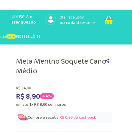
Já é Fã? Vire
Olá, faça login
Franqueado
Nossas Lojas
uida
Meia Menino Soquete Cano
Médio
R$
14
,
90
R$
8
,
90
40%
em até
1
x
R$
8
,
90
sem juros
Compre e receba
R$ 0,89
de cashback