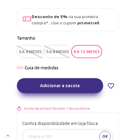
Desconto de 5%
na sua primeira
compra* . Use o cupom
primeira5
Tamanho
0 A 4 MESES
5 A 8 MESES
9 A 12 MESES
Adicionar a sacola
Ainda da tempo! Restam
1
dessa fofura
Confira disponibilidade em loja física
OK