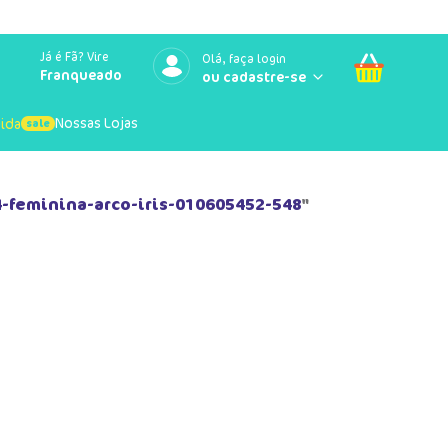
Já é Fã? Vire
Olá, faça login
Franqueado
Nossas Lojas
uida
-feminina-arco-iris-010605452-548
"