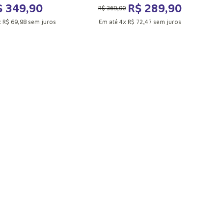
$
349
,
90
R$
289
,
90
R$
369
,
90
x
R$
69
,
98
sem juros
Em até
4
x
R$
72
,
47
sem juros
UN
PP
P
G
GG
ionar a sacola
Adicionar a sacola