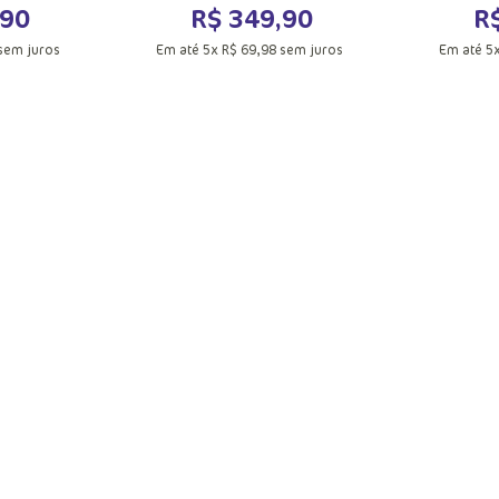
90
R$
349
,
90
R
sem juros
Em até
5
x
R$
69
,
98
sem juros
Em até
5
M
G
UN
acola
Adicionar a sacola
Adic