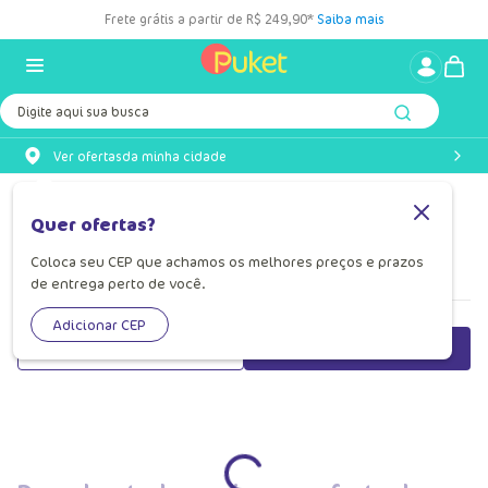
Frete grátis a partir de R$ 249,90*
Saiba mais
Digite aqui sua busca
Ver ofertas
da minha cidade
Manta Infantil Para Menino
Quer ofertas?
Com a manta infantil para menino da Puket, cada momento
Coloca seu CEP que achamos os melhores preços e prazos
de descanso ganha mais cor, conforto e muita diversão!
de entrega perto de você.
Adicionar CEP
Filtrar
Mais Recentes