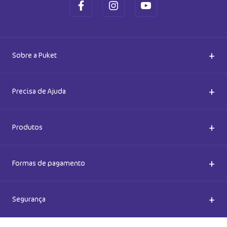
+
Sobre a Puket
Quem somos
+
Precisa de Ajuda
Nossas Lojas
Dúvidas Frequentes
+
Produtos
Meias do Bem
Cashback Puket
Acessórios
+
Formas de pagamento
Happy Friday 2026
Como comprar
Lingeries
+
Segurança
Seja um Franqueado
Frete e entregas
Meias