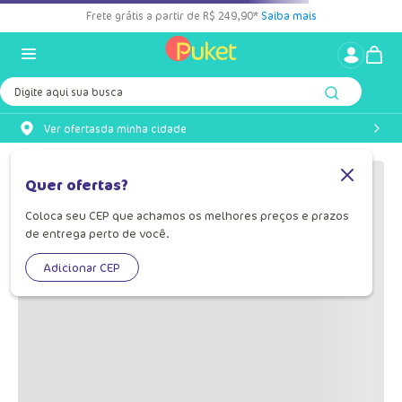
Frete grátis a partir de R$ 249,90*
Saiba mais
Digite aqui sua busca
Ver ofertas
da minha cidade
OOPS!
Quer ofertas?
Coloca seu CEP que achamos os melhores preços e prazos
Não encontramos nenhum resultado
de entrega perto de você.
para "
kit-calcinha-adulto-music-
040602807-040602082-040602799
"
Adicionar CEP
O que eu devo fazer?
Verifique os termos digitados.
Tente utilizar uma única palavra.
Utilize termos genéricos na busca.
Tente utilizar sinônimos do termo
desejado.