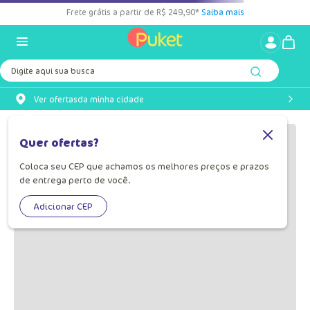
Frete grátis a partir de R$ 249,90*
Saiba mais
Digite aqui sua busca
Ver ofertas
da minha cidade
OOPS!
Quer ofertas?
Coloca seu CEP que achamos os melhores preços e prazos
Não encontramos nenhum resultado
de entrega perto de você.
para "
kit-babador-e-copo-transicao-
menina-unicornio-050200209-
Adicionar CEP
050200207
"
O que eu devo fazer?
Verifique os termos digitados.
Tente utilizar uma única palavra.
Utilize termos genéricos na busca.
Tente utilizar sinônimos do termo