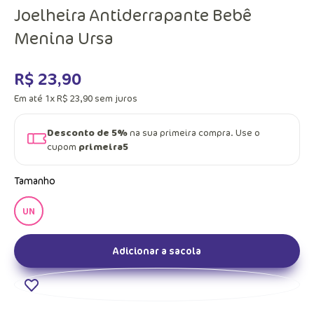
Joelheira Antiderrapante Bebê
Menina Ursa
R$
23
,
90
Em até
1
x
R$
23
,
90
sem juros
Desconto de 5%
na sua primeira compra. Use o
cupom
primeira5
Tamanho
UN
Adicionar a sacola