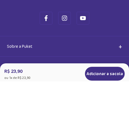
Ok
Ao se cadastrar, você concorda com a nossa
Política de Privacidade
R$ 23,90
Adicionar a sacola
ou
1
x de
R$ 23,90
+
Sobre a Puket
Quem somos
+
Precisa de Ajuda