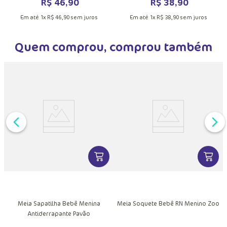
DUTO
MAIS INFORMAÇÕES DO PRODUTO
VER MAIS INFORMAÇÕES DO PRODU
VER MA
Meia Sapatilha Antiderrapante Bebê
Meia Sapatilha Antiderrapante Bebê
Menina Unicórnio Encantado
Unissex Capivara Chocolate
R$
46
,
90
R$
38
,
90
Em até
1
x
R$
46
,
90
sem juros
Em até
1
x
R$
38
,
90
sem juros
Quem comprou, comprou também