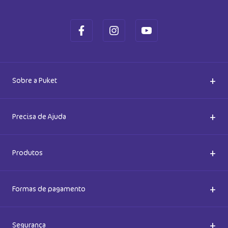
+
Sobre a Puket
Quem somos
+
Precisa de Ajuda
Nossas Lojas
Dúvidas Frequentes
+
Produtos
Meias do Bem
Cashback Puket
Acessórios
+
Formas de pagamento
Happy Friday 2026
Como comprar
Lingeries
+
Segurança