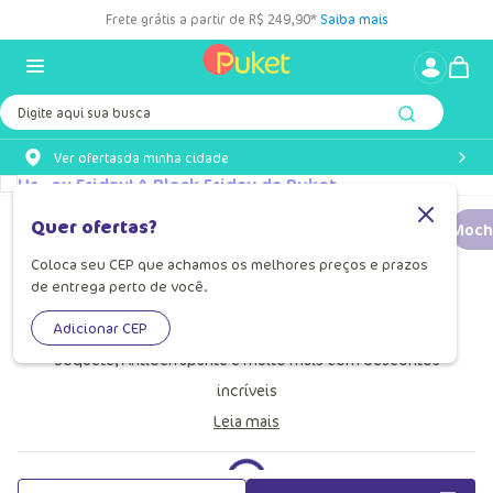
Frete grátis a partir de R$ 249,90*
Saiba mais
Digite aqui sua busca
Ver ofertas
da minha cidade
Quer ofertas?
Happy Friday
Pijamas e Macacão
Biquínis, Maiôs e Sungas
Mochi
Coloca seu CEP que achamos os melhores preços e prazos
de entrega perto de você.
Meias Na Happy Friday
Adicionar CEP
Na Happy Friday da Puket você encontra Meias Sapatilha,
Soquete, Antiderrapante e muito mais com descontos
incríveis
Leia mais