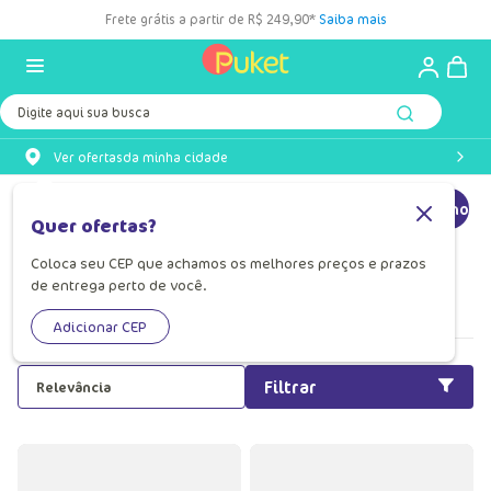
Frete grátis a partir de R$ 249,90*
Saiba mais
Digite aqui sua busca
Ver ofertas
da minha cidade
Galocha
Galocha para Menina
Galocha para Menino
Quer ofertas?
Coloca seu CEP que achamos os melhores preços e prazos
Galocha
de entrega perto de você.
Adicionar CEP
Filtrar
Relevância