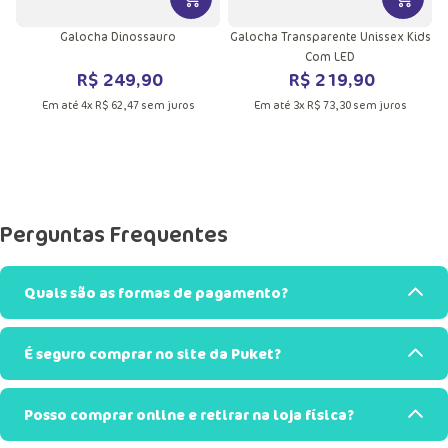
VER MAIS INFORMAÇÕES DO PRODU
VER MA
Galocha Dinossauro
Galocha Transparente Unissex Kids
Com LED
R$
249
,
90
R$
219
,
90
Em até
4
x
R$
62
,
47
sem juros
Em até
3
x
R$
73
,
30
sem juros
Perguntas Frequentes
Quais são as formas de pagamento?
É seguro comprar no site da Puket?
Posso comprar online e retirar na loja física?