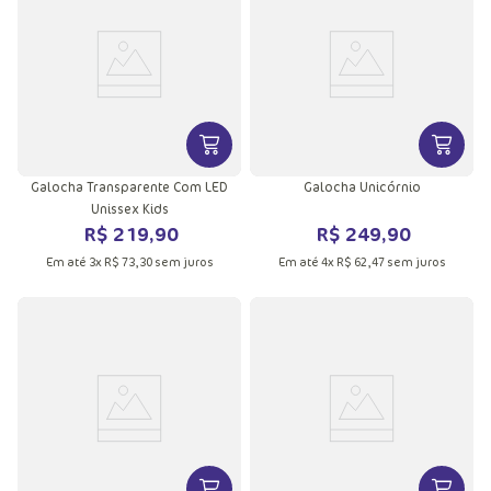
VER MAIS INFORMAÇÕES DO PRODU
VER MA
Galocha Transparente Com LED
Galocha Unicórnio
Unissex Kids
R$
219
,
90
R$
249
,
90
Em até
3
x
R$
73
,
30
sem juros
Em até
4
x
R$
62
,
47
sem juros