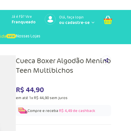
Já é Fã? Vire
Olá, faça login
Franqueado
Nossas Lojas
uida
Cueca Boxer Algodão Menino
Teen Multibichos
R$
44
,
90
em até
1
x
R$
44
,
90
sem juros
Compre e receba
R$ 4,49
de cashback