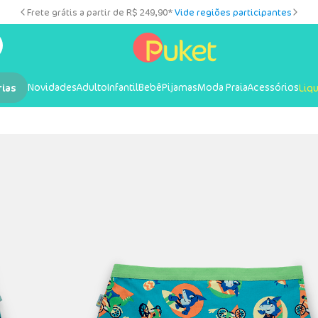
Frete grátis a partir de R$ 249,90*
Vide regiões participantes
Novidades
Adulto
Infantil
Bebê
Pijamas
Moda Praia
Acessórios
rias
Liq