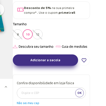
Desconto de 5%
na sua primeira
compra* . Use o cupom
primeira5
Tamanho
8
10
12
Adicionar a sacola
Confira disponibilidade em loja física
OK
Não sei meu cep