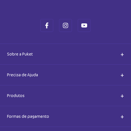
+
Sobre a Puket
Quem somos
+
Precisa de Ajuda
Nossas Lojas
Dúvidas Frequentes
+
Produtos
Meias do Bem
Cashback Puket
Acessórios
+
Formas de pagamento
Happy Friday 2026
Como comprar