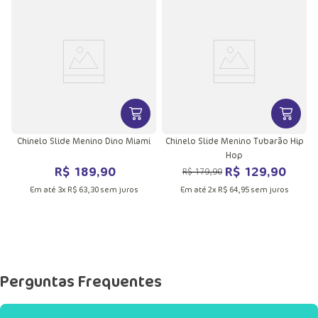
VER MAIS INFORMAÇÕES DO PRODU
VER MA
Chinelo Slide Menino Dino Miami
Chinelo Slide Menino Tubarão Hip
Hop
R$
189
,
90
R$
129
,
90
R$
179
,
90
Em até
3
x
R$
63
,
30
sem juros
Em até
2
x
R$
64
,
95
sem juros
Perguntas Frequentes