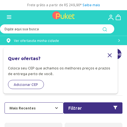
Frete grátis a partir de R$ 249,90*
Saiba mais
Digite aqui sua busca
Ver ofertas
da minha cidade
Chinelo
Chinelo Infantil Feminino
Chinelo Infantil Masculino
Quer ofertas?
Coloca seu CEP que achamos os melhores preços e prazos
Chinelo Infantil Masculino
de entrega perto de você.
Conforto e aventura se encontram no chinelo infantil
Adicionar CEP
masculino da Puket, feito para todas as aventuras!
Filtrar
Mais Recentes