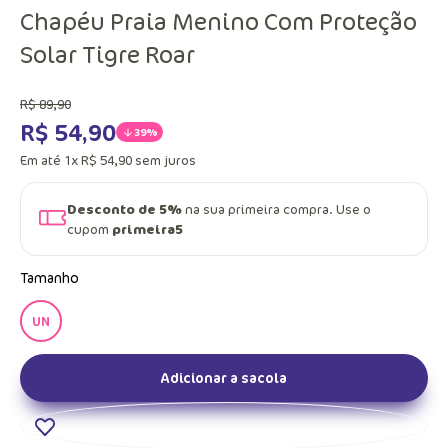
Chapéu Praia Menino Com Proteção
Solar Tigre Roar
R$
89
,
90
R$
54
,
90
39%
Em até
1
x
R$
54
,
90
sem juros
Desconto de 5%
na sua primeira compra. Use o
cupom
primeira5
Tamanho
UN
Adicionar a sacola