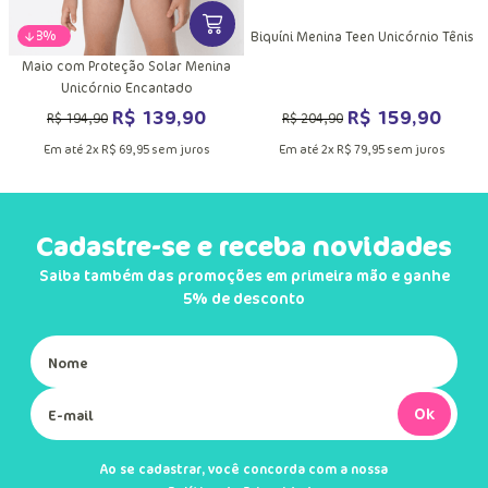
VER MAIS INFORMAÇÕES DO PRODU
-
28%
Biquíni Menina Teen Unicórnio Tênis
Maio com Proteção Solar Menina
Unicórnio Encantado
R$
159
,
90
R$
139
,
90
R$
204
,
90
R$
194
,
90
Em até
2
x
R$
79
,
95
sem juros
Em até
2
x
R$
69
,
95
sem juros
Cadastre-se e receba novidades
Saiba também das promoções em primeira mão e ganhe
5% de desconto
Ok
Ao se cadastrar, você concorda com a nossa