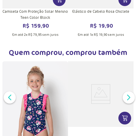
DUTO
MAIS INFORMAÇÕES DO PRODUTO
VER MAIS INFORMAÇÕES DO PRODU
VER MA
ar
Camiseta Com Proteção Solar Menino
Elástico de Cabelo Rosa Chiclete
Teen Color Block
R$
159
,
90
R$
19
,
90
Em até
2
x
R$
79
,
95
sem juros
Em até
1
x
R$
19
,
90
sem juros
Quem comprou, comprou também
DUTO
MAIS INFORMAÇÕES DO PRODUTO
VER MA