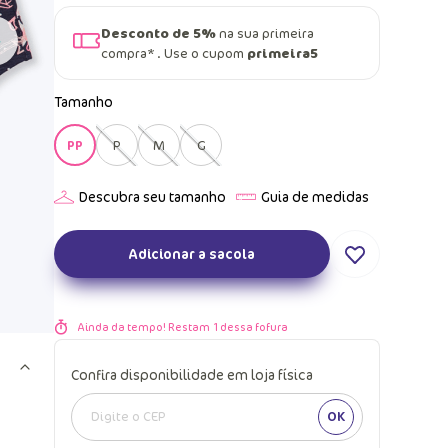
Desconto de 5%
na sua primeira
compra* . Use o cupom
primeira5
Tamanho
PP
P
M
G
Adicionar a sacola
Ainda da tempo! Restam
1
dessa fofura
Confira disponibilidade em loja física
OK