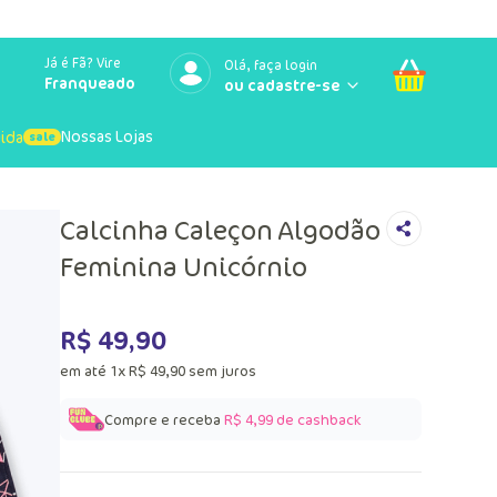
Já é Fã? Vire
Olá, faça login
Franqueado
Nossas Lojas
uida
Calcinha Caleçon Algodão
Feminina Unicórnio
R$
49
,
90
em até
1
x
R$
49
,
90
sem juros
Compre e receba
R$ 4,99
de cashback