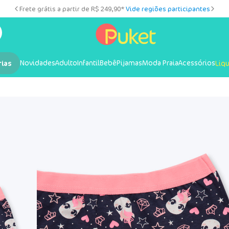
Frete grátis a partir de R$ 249,90*
Vide regiões participantes
Novidades
Adulto
Infantil
Bebê
Pijamas
Moda Praia
Acessórios
rias
Liq