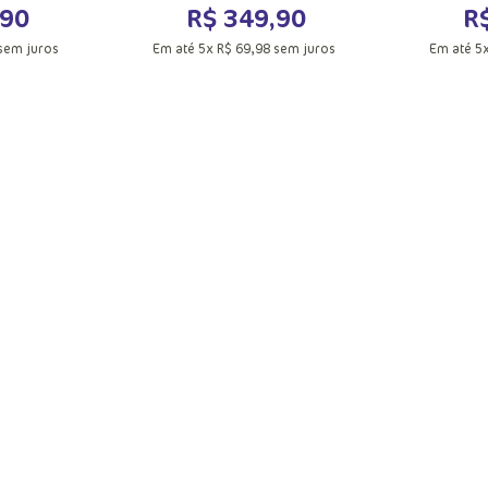
90
R$
349
,
90
R
sem juros
Em até
5
x
R$
69
,
98
sem juros
Em até
5
M
G
UN
acola
Adicionar a sacola
Adic