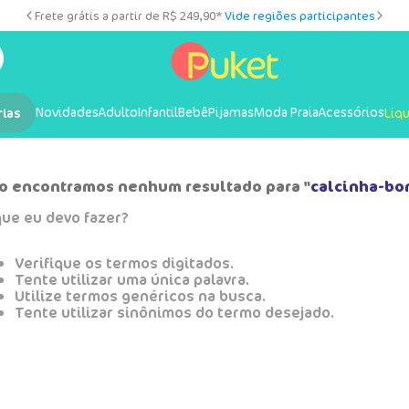
Frete grátis a partir de R$ 249,90*
Vide regiões participantes
Novidades
Adulto
Infantil
Bebê
Pijamas
Moda Praia
Acessórios
rias
Liq
o encontramos nenhum resultado para "
calcinha-bo
que eu devo fazer?
Verifique os termos digitados.
Tente utilizar uma única palavra.
Utilize termos genéricos na busca.
Tente utilizar sinônimos do termo desejado.