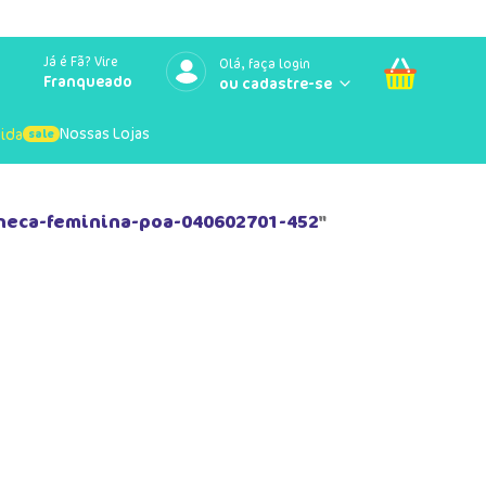
Já é Fã? Vire
Olá, faça login
Franqueado
Nossas Lojas
uida
neca-feminina-poa-040602701-452
"