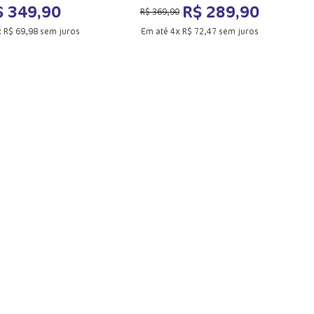
$
349
,
90
R$
289
,
90
R$
369
,
90
x
R$
69
,
98
sem juros
Em até
4
x
R$
72
,
47
sem juros
UN
PP
P
G
GG
ionar a sacola
Adicionar a sacola