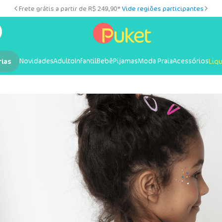
Frete grátis a partir de R$ 249,90*
Vide regiões participantes
Novidades
Adulto
Infantil
Bebê
Pijamas
Moda Praia
Acessórios
rias
Liq