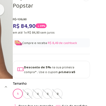
Popstar
R$
139
,
90
R$
84
,
90
39%
em até
1
x
R$
84
,
90
sem juros
Compre e receba
R$ 8,49
de cashback
Desconto de 5%
na sua primeira
compra* . Use o cupom
primeira5
Tamanho
1
2
4
6
8