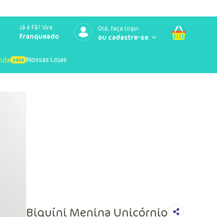
Já é Fã? Vire
Olá, faça login
Franqueado
Nossas Lojas
uida
Biquíni Menina Unicórnio