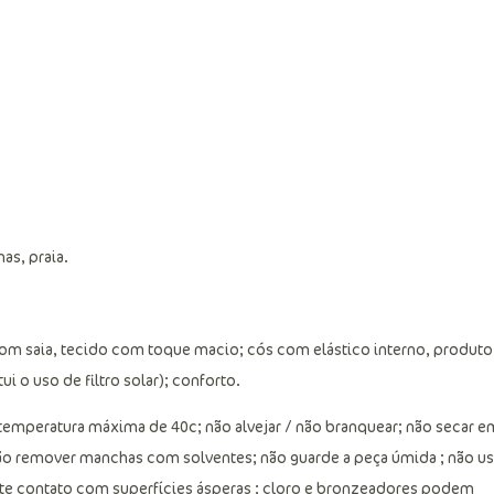
as, praia.
 com saia, tecido com toque macio; cós com elástico interno, produto
i o uso de filtro solar); conforto.
emperatura máxima de 40c; não alvejar / não branquear; não secar e
não remover manchas com solventes; não guarde a peça úmida ; não u
ite contato com superfícies ásperas ; cloro e bronzeadores podem